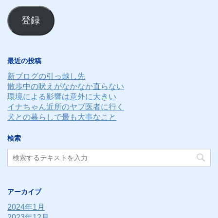
ル
登録
ア
ド
レ
最近の投稿
ス
新ブログの引っ越し先
散歩中の吠えがなかなか直らない
環境による影響は意外に大きい
イナちゃん近所のヤブ医者に行く
犬との暮らしで最も大事なこと
検索
アーカイブ
2024年1月
2023年12月