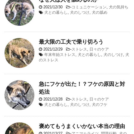
2021/12/30
-
コミュニケーション
,
犬の気持ち
犬との暮らし
,
犬のしつけ
,
犬の舐め
最大限の工夫で乗り切ろう
2021/12/29
-
ストレス
,
日々のケア
年末年始ストレス
,
犬との暮らし
,
犬のしつけ
,
犬
のストレス
急にフケが出た！？フケの原因と対
処法
2021/12/28
-
ストレス
,
日々のケア
犬との暮らし
,
犬のしつけ
,
犬のフケ
褒めてもうまくいかない本当の理由
2021/12/27
-
アニマルライツ
,
問題行動
,
犬の