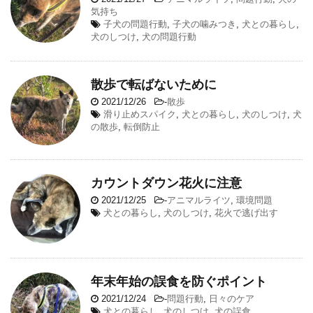
気持ち
子犬の問題行動
,
子犬の噛みつき
,
犬との暮らし
,
犬のしつけ
,
犬の問題行動
散歩で転ばないために
2021/12/26
-
散歩
滑り止めスパイク
,
犬との暮らし
,
犬のしつけ
,
犬
の散歩
,
転倒防止
カウントダウン花火に注意
2021/12/25
-
アニマルライツ
,
環境問題
犬との暮らし
,
犬のしつけ
,
花火で逃げ出す
年末年始の誤食を防ぐポイント
2021/12/24
-
問題行動
,
日々のケア
犬との暮らし
,
犬のしつけ
,
犬の誤食