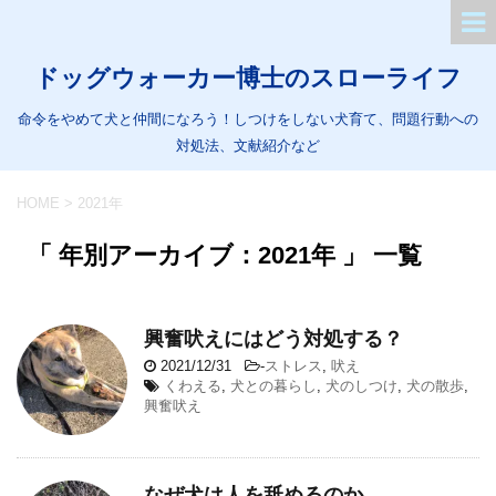
ドッグウォーカー博士のスローライフ
命令をやめて犬と仲間になろう！しつけをしない犬育て、問題行動への
対処法、文献紹介など
HOME
>
2021年
「 年別アーカイブ：2021年 」 一覧
興奮吠えにはどう対処する？
2021/12/31
-
ストレス
,
吠え
くわえる
,
犬との暮らし
,
犬のしつけ
,
犬の散歩
,
興奮吠え
なぜ犬は人を舐めるのか