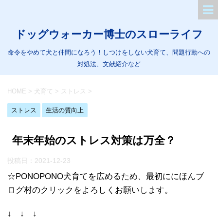
ドッグウォーカー博士のスローライフ
命令をやめて犬と仲間になろう！しつけをしない犬育て、問題行動への
対処法、文献紹介など
HOME
>
犬育て
>
ストレス
>
ストレス
生活の質向上
年末年始のストレス対策は万全？
投稿日：
2021-12-23
☆PONOPONO犬育てを広めるため、最初ににほんブ
ログ村のクリックをよろしくお願いします。
↓ ↓ ↓