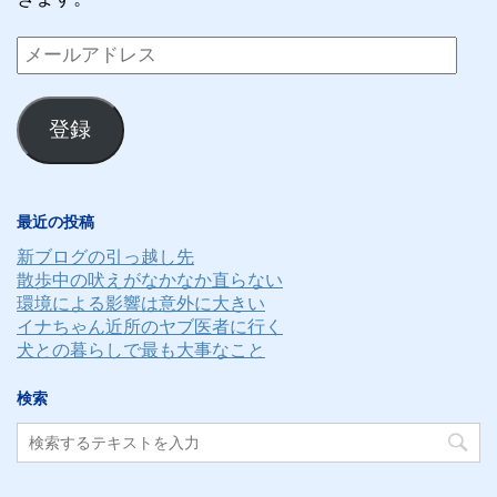
メ
ー
ル
登録
ア
ド
レ
最近の投稿
ス
新ブログの引っ越し先
散歩中の吠えがなかなか直らない
環境による影響は意外に大きい
イナちゃん近所のヤブ医者に行く
犬との暮らしで最も大事なこと
検索