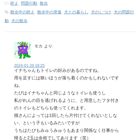
-
吠え
,
問題行動
,
散歩
-
散歩中の吠え
,
散歩中の突進
,
犬との暮らし
,
犬のしつけ
,
犬の問題行
動
,
犬の散歩
モカ
より:
2024-01-20 18:25
イナちゃんもトイレの好みがあるのですね。
用を足すには狭いほうが落ち着くのかもしれないです
ね。
たびはイナちゃんと同じようなトイレも使うし
私がれんの目を逃げれるように、と用意したフタ付き
のトイレもどちらも使ってくれます。
猫さんによっては1回したら片付けてくれないとしな
い、という子もいるみたいですが
うちはたびもみゅうみゅうもあまり関係なく仕事から
帰ると2玉は余裕でしてあります（笑）