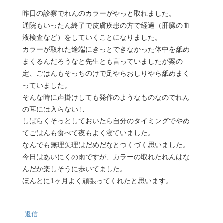
昨日の診察でれんのカラーがやっと取れました。
通院もいったん終了で皮膚疾患の方で経過（肝臓の血
液検査など）をしていくことになりました。
カラーが取れた途端にきっとできなかった体中を舐め
まくるんだろうなと先生とも言っていましたが案の
定、ごはんもそっちのけで足やらおしりやら舐めまく
っていました。
そんな時に声掛けしても発作のようなものなのでれん
の耳には入らないし
しばらくそっとしておいたら自分のタイミングでやめ
てごはんも食べて夜もよく寝ていました。
なんでも無理矢理はだめだなとつくづく思いました。
今日はあいにくの雨ですが、カラーの取れたれんはな
んだか楽しそうに歩いてました。
ほんとに1ヶ月よく頑張ってくれたと思います。
返信