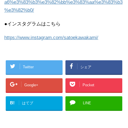
a6%e3%83%b3%e3%82%bb%e3%83%aa%e3%83%b3
%e3%82%b0/
●インスタグラムはこちら
https://www.instagram.com/satoekawakami/
Twitter
シェア
Google+
Pocket
B!
はてブ
LINE