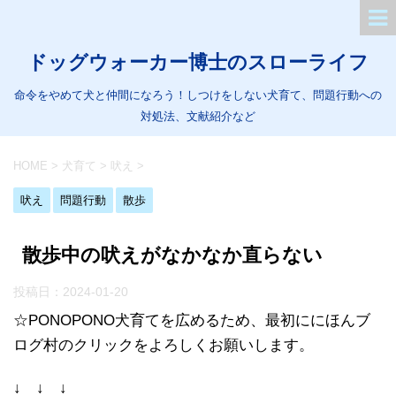
ドッグウォーカー博士のスローライフ
命令をやめて犬と仲間になろう！しつけをしない犬育て、問題行動への
対処法、文献紹介など
HOME
>
犬育て
>
吠え
>
吠え
問題行動
散歩
散歩中の吠えがなかなか直らない
投稿日：
2024-01-20
☆PONOPONO犬育てを広めるため、最初ににほんブ
ログ村のクリックをよろしくお願いします。
↓ ↓ ↓