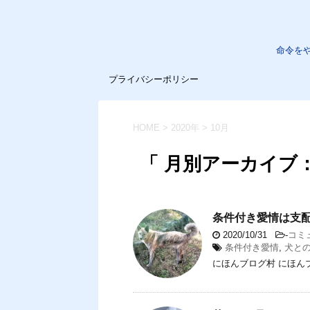
命令を
プライバシーポリシー
HOME
>
2020年
>
10月
「 月別アーカイブ：2
条件付き愛情は支
2020/10/31
-
コミ
条件付き愛情
,
犬と
にほんブログ村 にほん