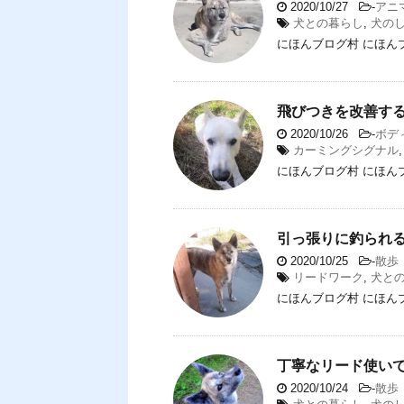
2020/10/27
-
アニ
犬との暮らし
,
犬の
にほんブログ村 にほん
飛びつきを改善す
2020/10/26
-
ボデ
カーミングシグナル
にほんブログ村 にほん
引っ張りに釣られ
2020/10/25
-
散歩
リードワーク
,
犬と
にほんブログ村 にほん
丁寧なリード使い
2020/10/24
-
散歩