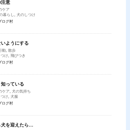
の注意
のケア
の暮らし
,
犬のしつけ
ブログ村
ないようにする
行動
,
散歩
しつけ
,
飛びつき
ブログ村
く知っている
のケア
,
犬の気持ち
しつけ
,
犬服
ブログ村
ら犬を迎えたら…