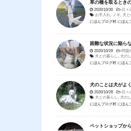
草の種を取るとき
2020/10/30
-
日々
お手入れ
,
ノギ
,
犬と
にほんブログ村 にほん
困難な状況に陥ら
2020/10/29
-
問題
犬との暮らし
,
犬の
にほんブログ村 にほん
犬のことは犬がよ
2020/10/28
-
日々
犬との暮らし
,
犬の
にほんブログ村 にほん
ペットショップか