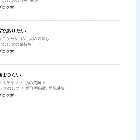
しつけ
,
犬の散歩
,
突進
ブログ村
感でありたい
ュニケーション
,
犬の気持ち
しつけ
,
犬の気持ち
ブログ村
離はつらい
マルライツ
,
生活の質向上
し
,
犬のしつけ
,
留守番時間
,
里親募集
ブログ村