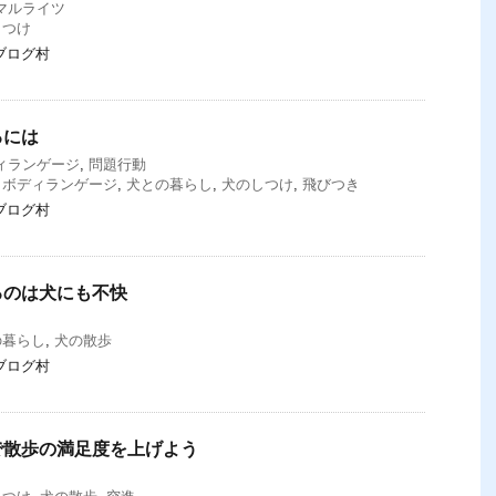
マルライツ
しつけ
ブログ村
るには
ィランゲージ
,
問題行動
,
ボディランゲージ
,
犬との暮らし
,
犬のしつけ
,
飛びつき
ブログ村
るのは犬にも不快
の暮らし
,
犬の散歩
ブログ村
で散歩の満足度を上げよう