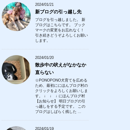
2024/01/21
新ブログの引っ越し先
ブログを引っ越しました。 新
ブログはこちらです。 ブック
マークの変更をお忘れなく！
引き続きどうぞよろしくお願い
します。
2024/01/20
散歩中の吠えがなかなか
直らない
☆PONOPONO犬育てを広める
ため、最初ににほんブログ村の
クリックをよろしくお願いしま
す。 ↓ ↓ ↓ にほんブログ村
【お知らせ】 明日ブログの引
っ越しをする予定です。 この
ブログはしばらく残した ...
2024/01/19