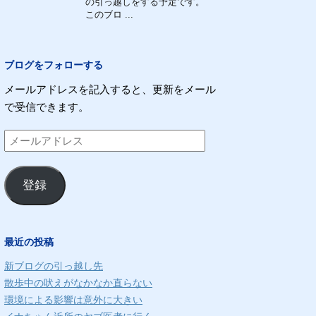
の引っ越しをする予定です。
このブロ ...
ブログをフォローする
メールアドレスを記入すると、更新をメール
で受信できます。
メ
ー
ル
登録
ア
ド
レ
最近の投稿
ス
新ブログの引っ越し先
散歩中の吠えがなかなか直らない
環境による影響は意外に大きい