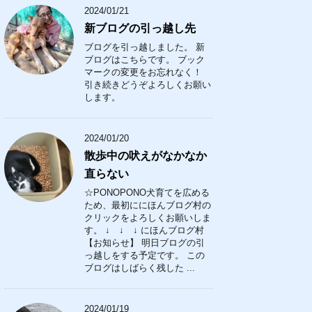
2024/01/21
新ブログの引っ越し先
ブログを引っ越しました。 新
ブログはこちらです。 ブック
マークの変更をお忘れなく！
引き続きどうぞよろしくお願い
します。
2024/01/20
散歩中の吠えがなかなか
直らない
☆PONOPONO犬育てを広める
ため、最初ににほんブログ村の
クリックをよろしくお願いしま
す。 ↓ ↓ ↓ にほんブログ村
【お知らせ】 明日ブログの引
っ越しをする予定です。 この
ブログはしばらく残した ...
2024/01/19