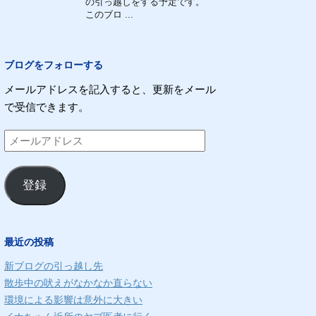
の引っ越しをする予定です。
このブロ ...
ブログをフォローする
メールアドレスを記入すると、更新をメール
で受信できます。
メ
ー
ル
登録
ア
ド
レ
最近の投稿
ス
新ブログの引っ越し先
散歩中の吠えがなかなか直らない
環境による影響は意外に大きい