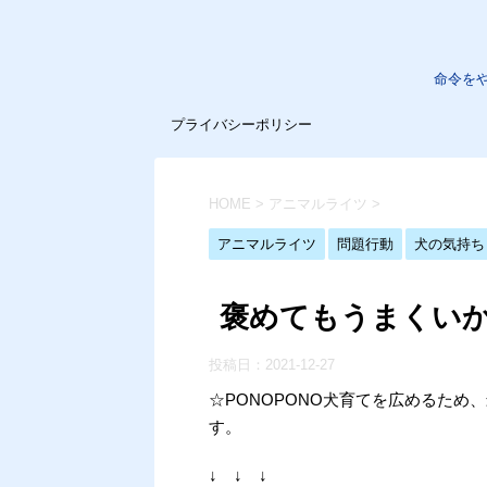
命令を
プライバシーポリシー
HOME
>
アニマルライツ
>
アニマルライツ
問題行動
犬の気持ち
褒めてもうまくい
投稿日：
2021-12-27
☆PONOPONO犬育てを広めるた
す。
↓ ↓ ↓