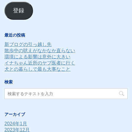
ル
登録
ア
ド
レ
最近の投稿
ス
新ブログの引っ越し先
散歩中の吠えがなかなか直らない
環境による影響は意外に大きい
イナちゃん近所のヤブ医者に行く
犬との暮らしで最も大事なこと
検索
アーカイブ
2024年1月
2023年12月