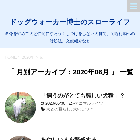
ドッグウォーカー博士のスローライフ
命令をやめて犬と仲間になろう！しつけをしない犬育て、問題行動への
対処法、文献紹介など
HOME
>
2020年
>
6月
「 月別アーカイブ：2020年06月 」 一覧
「飼うのがとても難しい犬種」？
2020/06/30
-
アニマルライツ
犬との暮らし
,
犬のしつけ
あやしい人を警戒する