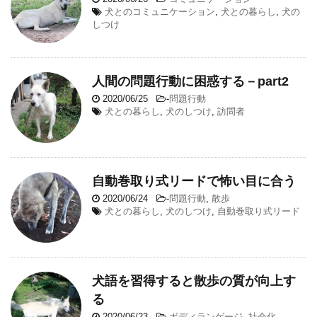
犬とのコミュニケーション
,
犬との暮らし
,
犬の
しつけ
人間の問題行動に困惑する－part2
2020/06/25
-
問題行動
犬との暮らし
,
犬のしつけ
,
訪問者
自動巻取り式リードで怖い目に合う
2020/06/24
-
問題行動
,
散歩
犬との暮らし
,
犬のしつけ
,
自動巻取り式リード
犬語を習得すると散歩の質が向上す
る
2020/06/23
-
ボディランゲージ
,
社会化