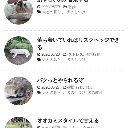
2020/06/29
-
散歩
犬との暮らし
,
犬のしつけ
落ち着いていればリスクヘッジでき
る
2020/06/28
-
ストレス
,
問題行動
犬との暮らし
,
犬のしつけ
パクっとやられるぞ
2020/06/27
-
問題行動
,
散歩
犬との暮らし
,
犬のしつけ
,
犬の散歩
オオカミスタイルで甘える
2020/06/26
-
コミュニケーション