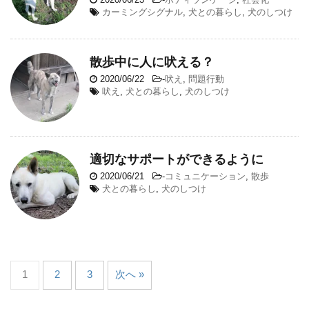
カーミングシグナル
,
犬との暮らし
,
犬のしつけ
散歩中に人に吠える？
2020/06/22
-
吠え
,
問題行動
吠え
,
犬との暮らし
,
犬のしつけ
適切なサポートができるように
2020/06/21
-
コミュニケーション
,
散歩
犬との暮らし
,
犬のしつけ
1
2
3
次へ »