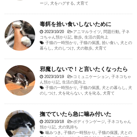
ージ
,
犬をハグする
,
犬育て
毒餌を拾い食いしないために
2023/10/20
-
アニマルライツ
,
問題行動
,
子ネ
コちゃん預かり記
,
散歩
,
生活の質向上
子猫の一時預かり
,
子猫の保護
,
拾い食い
,
犬との
暮らし
,
犬のしつけ
,
犬の散歩
,
犬育て
邪魔しないで！と言いたくなったら
2023/10/19
-
コミュニケーション
,
子ネコちゃ
ん預かり記
,
生活の質向上
子猫の一時預かり
,
子猫の保護
,
犬との暮らし
,
犬
のしつけ
,
犬を叱らない
,
犬を叱る
,
犬育て
撫でていたら急に噛み付いた
2023/10/18
-
ボディランゲージ
,
子ネコちゃん
預かり記
,
犬の気持ち
噛みつき
,
子猫の一時預かり
,
子猫の保護
,
犬との