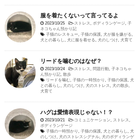
服を着たくないって言ってるよ
2023/10/25
-
ストレス
,
ボディランゲージ
,
子
ネコちゃん預かり記
子猫のレスキュー
,
子猫の保護
,
犬が服を嫌がる
,
犬との暮らし
,
犬に服を着せる
,
犬のしつけ
,
犬育て
リードを噛むのはなぜ？
2023/10/24
-
ストレス
,
問題行動
,
子ネコちゃ
ん預かり記
,
散歩
リードを噛む
,
子猫の一時預かり
,
子猫の保護
,
犬
との暮らし
,
犬のしつけ
,
犬のストレス
,
犬の散歩
,
犬育て
ハグは愛情表現じゃない！？
2023/10/21
-
コミュニケーション
,
ストレス
,
ボディランゲージ
子猫の一時預かり
,
子猫の保護
,
犬との暮らし
,
犬
のしつけ
,
犬のストレスシグナル
,
犬のボディランゲ