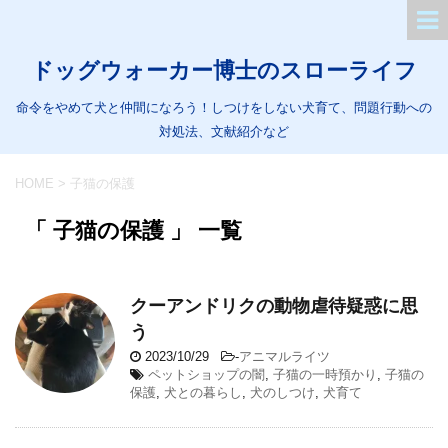
ドッグウォーカー博士のスローライフ
命令をやめて犬と仲間になろう！しつけをしない犬育て、問題行動への
対処法、文献紹介など
HOME
>
子猫の保護
「 子猫の保護 」 一覧
クーアンドリクの動物虐待疑惑に思
う
2023/10/29
-
アニマルライツ
ペットショップの闇
,
子猫の一時預かり
,
子猫の
保護
,
犬との暮らし
,
犬のしつけ
,
犬育て