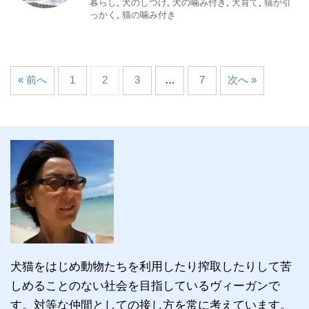
暮らし
,
犬のしつけ
,
犬の噛み付き
,
犬育て
,
猫が引
っかく
,
猫の噛み付き
« 前へ
1
2
3
…
7
次へ »
犬猫をはじめ動物たちを利用したり搾取したりして苦
しめることのない社会を目指しているヴィーガンで
す。対等な仲間としての接し方を常に考えています。