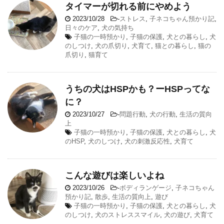
タイマーが切れる前にやめよう
2023/10/28
-
ストレス
,
子ネコちゃん預かり記
,
日々のケア
,
犬の気持ち
子猫の一時預かり
,
子猫の保護
,
犬との暮らし
,
犬
のしつけ
,
犬の爪切り
,
犬育て
,
猫との暮らし
,
猫の
爪切り
,
猫育て
うちの犬はHSPかも？ーHSPってな
に？
2023/10/27
-
問題行動
,
犬の行動
,
生活の質向
上
子猫の一時預かり
,
子猫の保護
,
犬との暮らし
,
犬
のHSP
,
犬のしつけ
,
犬の刺激反応性
,
犬育て
こんな遊びは楽しいよね
2023/10/26
-
ボディランゲージ
,
子ネコちゃん
預かり記
,
散歩
,
生活の質向上
,
遊び
子猫の一時預かり
,
子猫の保護
,
犬との暮らし
,
犬
のしつけ
,
犬のストレススマイル
,
犬の遊び
,
犬育て