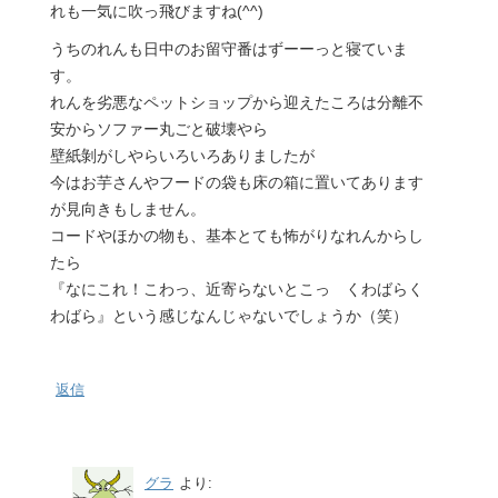
れも一気に吹っ飛びますね(^^)
うちのれんも日中のお留守番はずーーっと寝ていま
す。
れんを劣悪なペットショップから迎えたころは分離不
安からソファー丸ごと破壊やら
壁紙剝がしやらいろいろありましたが
今はお芋さんやフードの袋も床の箱に置いてあります
が見向きもしません。
コードやほかの物も、基本とても怖がりなれんからし
たら
『なにこれ！こわっ、近寄らないとこっ くわばらく
わばら』という感じなんじゃないでしょうか（笑）
返信
グラ
より: