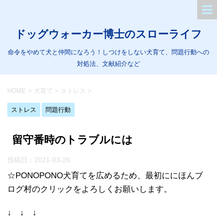
ドッグウォーカー博士のスローライフ
命令をやめて犬と仲間になろう！しつけをしない犬育て、問題行動への
対処法、文献紹介など
HOME
>
犬育て
>
ストレス
>
ストレス
問題行動
留守番時のトラブルには
投稿日：
2021-03-26
☆PONOPONO犬育てを広めるため、最初ににほんブ
ログ村のクリックをよろしくお願いします。
↓ ↓ ↓