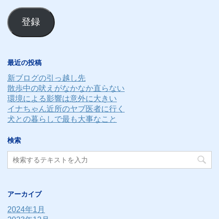
ー
ル
登録
ア
ド
レ
最近の投稿
ス
新ブログの引っ越し先
散歩中の吠えがなかなか直らない
環境による影響は意外に大きい
イナちゃん近所のヤブ医者に行く
犬との暮らしで最も大事なこと
検索
アーカイブ
2024年1月