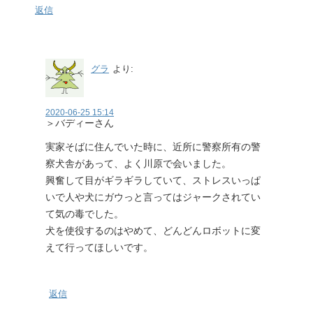
返信
グラ
より:
2020-06-25 15:14
＞バディーさん
実家そばに住んでいた時に、近所に警察所有の警
察犬舎があって、よく川原で会いました。
興奮して目がギラギラしていて、ストレスいっぱ
いで人や犬にガウっと言ってはジャークされてい
て気の毒でした。
犬を使役するのはやめて、どんどんロボットに変
えて行ってほしいです。
返信