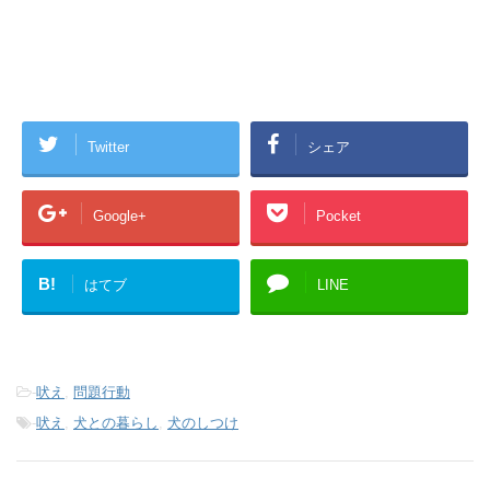
Twitter
シェア
Google+
Pocket
B!
はてブ
LINE
-
吠え
,
問題行動
-
吠え
,
犬との暮らし
,
犬のしつけ