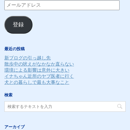
メ
ー
ル
登録
ア
ド
レ
最近の投稿
ス
新ブログの引っ越し先
散歩中の吠えがなかなか直らない
環境による影響は意外に大きい
イナちゃん近所のヤブ医者に行く
犬との暮らしで最も大事なこと
検索
アーカイブ