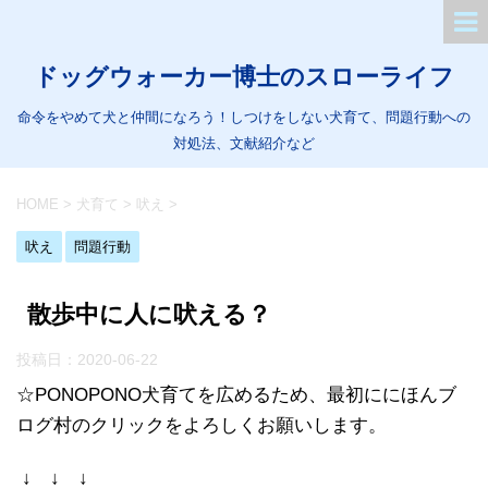
ドッグウォーカー博士のスローライフ
命令をやめて犬と仲間になろう！しつけをしない犬育て、問題行動への
対処法、文献紹介など
HOME
>
犬育て
>
吠え
>
吠え
問題行動
散歩中に人に吠える？
投稿日：
2020-06-22
☆PONOPONO犬育てを広めるため、最初ににほんブ
ログ村のクリックをよろしくお願いします。
↓ ↓ ↓