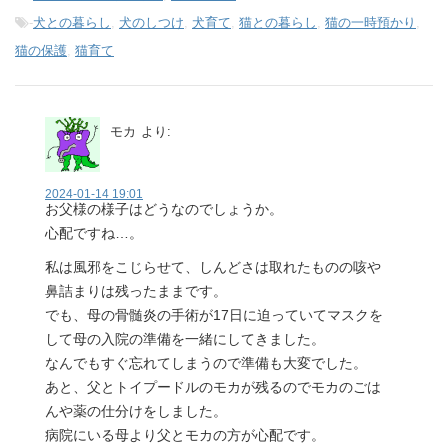
-
犬との暮らし
,
犬のしつけ
,
犬育て
,
猫との暮らし
,
猫の一時預かり
,
猫の保護
,
猫育て
モカ
より:
2024-01-14 19:01
お父様の様子はどうなのでしょうか。
心配ですね…。
私は風邪をこじらせて、しんどさは取れたものの咳や
鼻詰まりは残ったままです。
でも、母の骨髄炎の手術が17日に迫っていてマスクを
して母の入院の準備を一緒にしてきました。
なんでもすぐ忘れてしまうので準備も大変でした。
あと、父とトイプードルのモカが残るのでモカのごは
んや薬の仕分けをしました。
病院にいる母より父とモカの方が心配です。