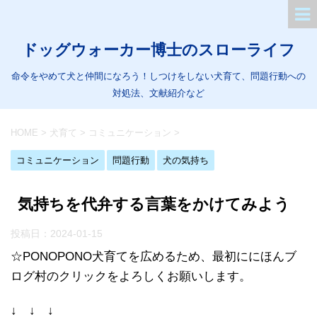
ドッグウォーカー博士のスローライフ
命令をやめて犬と仲間になろう！しつけをしない犬育て、問題行動への
対処法、文献紹介など
HOME
>
犬育て
>
コミュニケーション
>
コミュニケーション
問題行動
犬の気持ち
気持ちを代弁する言葉をかけてみよう
投稿日：
2024-01-15
☆PONOPONO犬育てを広めるため、最初ににほんブ
ログ村のクリックをよろしくお願いします。
↓ ↓ ↓