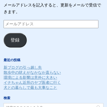
メールアドレスを記入すると、更新をメールで受信で
きます。
メ
ー
ル
登録
ア
ド
レ
最近の投稿
ス
新ブログの引っ越し先
散歩中の吠えがなかなか直らない
環境による影響は意外に大きい
イナちゃん近所のヤブ医者に行く
犬との暮らしで最も大事なこと
検索