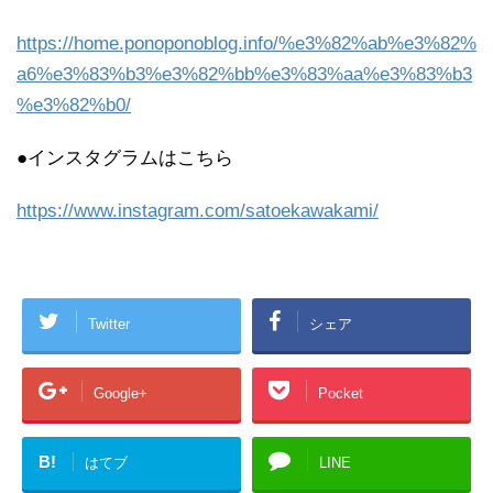
https://home.ponoponoblog.info/%e3%82%ab%e3%82%
a6%e3%83%b3%e3%82%bb%e3%83%aa%e3%83%b3
%e3%82%b0/
●インスタグラムはこちら
https://www.instagram.com/satoekawakami/
Twitter
シェア
Google+
Pocket
B!
はてブ
LINE