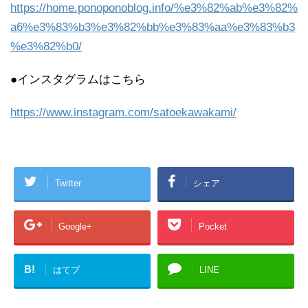
https://home.ponoponoblog.info/%e3%82%ab%e3%82%
a6%e3%83%b3%e3%82%bb%e3%83%aa%e3%83%b3
%e3%82%b0/
●インスタグラムはこちら
https://www.instagram.com/satoekawakami/
Twitter
シェア
Google+
Pocket
B!
はてブ
LINE