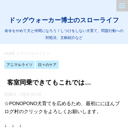
ドッグウォーカー博士のスローライフ
命令をやめて犬と仲間になろう！しつけをしない犬育て、問題行動への
対処法、文献紹介など
HOME
>
アニマルライツ
>
アニマルライツ
日々のケア
客室同乗できてもこれでは…
投稿日：
2024-01-05
☆PONOPONO犬育てを広めるため、最初ににほんブ
ログ村のクリックをよろしくお願いします。
↓ ↓ ↓