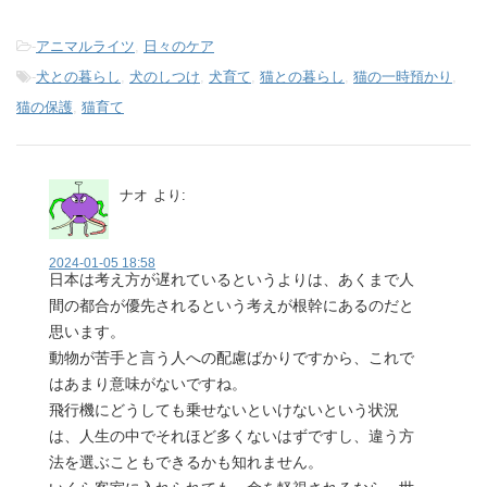
-
アニマルライツ
,
日々のケア
-
犬との暮らし
,
犬のしつけ
,
犬育て
,
猫との暮らし
,
猫の一時預かり
,
猫の保護
,
猫育て
ナオ
より:
2024-01-05 18:58
日本は考え方が遅れているというよりは、あくまで人
間の都合が優先されるという考えが根幹にあるのだと
思います。
動物が苦手と言う人への配慮ばかりですから、これで
はあまり意味がないですね。
飛行機にどうしても乗せないといけないという状況
は、人生の中でそれほど多くないはずですし、違う方
法を選ぶこともできるかも知れません。