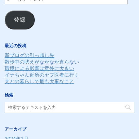
ー
ル
登録
ア
ド
レ
最近の投稿
ス
新ブログの引っ越し先
散歩中の吠えがなかなか直らない
環境による影響は意外に大きい
イナちゃん近所のヤブ医者に行く
犬との暮らしで最も大事なこと
検索
アーカイブ
2024年1月