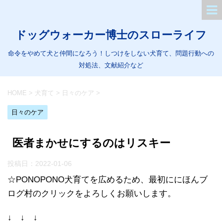
ドッグウォーカー博士のスローライフ
命令をやめて犬と仲間になろう！しつけをしない犬育て、問題行動への
対処法、文献紹介など
HOME
>
犬育て
>
日々のケア
>
日々のケア
医者まかせにするのはリスキー
投稿日：
2022-01-06
☆PONOPONO犬育てを広めるため、最初ににほんブ
ログ村のクリックをよろしくお願いします。
↓ ↓ ↓