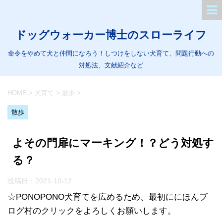
ドッグウォーカー博士のスローライフ
命令をやめて犬と仲間になろう！しつけをしない犬育て、問題行動への
対処法、文献紹介など
HOME
>
犬育て
>
散歩
>
散歩
よその門扉にマーキング！？どう対処す
る？
投稿日：
2021-10-12
☆PONOPONO犬育てを広めるため、最初ににほんブ
ログ村のクリックをよろしくお願いします。