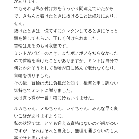
があります。
でもそれは私が付け方をうっかり間違えていたから
で、きちんと着けたときに抜けることは絶対にありま
せん。
抜けたときは、慌てずにクンクンしてるときにそっと
頭を通してもらい、正しく付けられました。
首輪は見るのも可哀想です。
ミントがパピーのとき、まだポノポノを知らなかった
ので首輪を着けたことがありますが、ミントは自分で
何とか外そうとして首輪が口に絡んで取れなくなり、
首輪を切りました。
その後、首輪は犬に負担だと知り、後悔と申し訳ない
気持ちでミントに謝りました。
犬は真っ裸が一番！猫に鈴もいりません。
ルカちゃん、メルちゃん、レイちゃん、みんな早く良
いご縁がありますように。
私の状況では、とても迎える資格はないのが歯がゆい
ですが、それはそれと自覚し、無理を通さないのも大
事ではと思います。