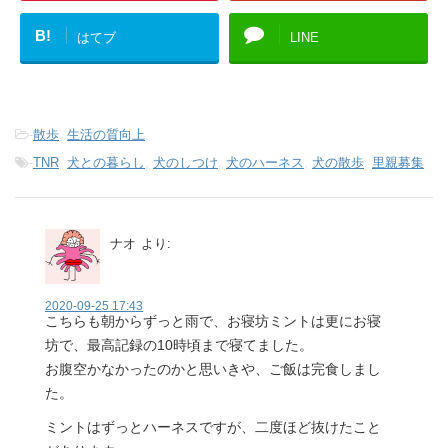
B!
はてブ
LINE
-
散歩
,
生活の質向上
-
TNR
,
犬との暮らし
,
犬のしつけ
,
犬のハーネス
,
犬の散歩
,
里親募集
ナオ
より:
2020-09-25 17:43
こちらも朝からずっと雨で、お寝坊ミントは更にお寝
坊で、最高記録の10時頃まで寝てました。
お腹空かなかったのかと思いきや、ご飯は完食しまし
た。
ミントはずっとハーネスですが、二度ほど抜けたこと