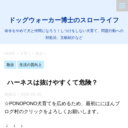
ドッグウォーカー博士のスローライフ
命令をやめて犬と仲間になろう！しつけをしない犬育て、問題行動への
対処法、文献紹介など
HOME
>
犬育て
>
散歩
>
散歩
生活の質向上
ハーネスは抜けやすくて危険？
投稿日：
2020-09-25
☆PONOPONO犬育てを広めるため、最初ににほんブ
ログ村のクリックをよろしくお願いします。
↓ ↓ ↓