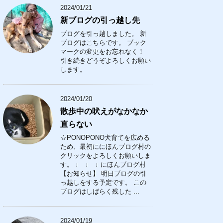
2024/01/21
新ブログの引っ越し先
ブログを引っ越しました。 新
ブログはこちらです。 ブック
マークの変更をお忘れなく！
引き続きどうぞよろしくお願い
します。
2024/01/20
散歩中の吠えがなかなか
直らない
☆PONOPONO犬育てを広める
ため、最初ににほんブログ村の
クリックをよろしくお願いしま
す。 ↓ ↓ ↓ にほんブログ村
【お知らせ】 明日ブログの引
っ越しをする予定です。 この
ブログはしばらく残した ...
2024/01/19