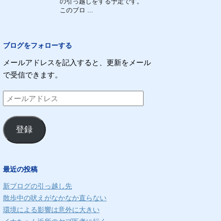
の引っ越しをする予定です。
このブロ ...
ブログをフォローする
メールアドレスを記入すると、更新をメール
で受信できます。
メ
ー
ル
登録
ア
ド
レ
最近の投稿
ス
新ブログの引っ越し先
散歩中の吠えがなかなか直らない
環境による影響は意外に大きい