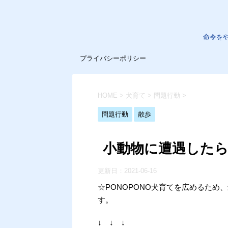
命令を
プライバシーポリシー
HOME
>
犬育て
>
問題行動
>
問題行動
散歩
小動物に遭遇した
更新日：
2021-06-16
☆PONOPONO犬育てを広めるた
す。
↓ ↓ ↓