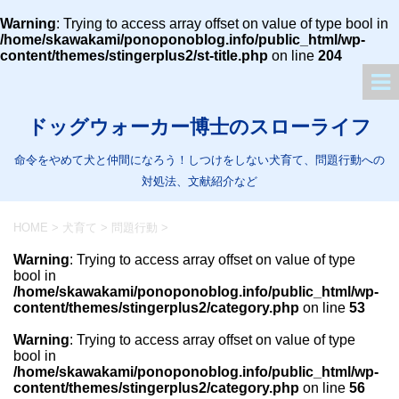
Warning
: Trying to access array offset on value of type bool in
/home/skawakami/ponoponoblog.info/public_html/wp-
content/themes/stingerplus2/st-title.php
on line
204
ドッグウォーカー博士のスローライフ
命令をやめて犬と仲間になろう！しつけをしない犬育て、問題行動への
対処法、文献紹介など
HOME
>
犬育て
>
問題行動
>
Warning
: Trying to access array offset on value of type
bool in
/home/skawakami/ponoponoblog.info/public_html/wp-
content/themes/stingerplus2/category.php
on line
53
Warning
: Trying to access array offset on value of type
bool in
/home/skawakami/ponoponoblog.info/public_html/wp-
content/themes/stingerplus2/category.php
on line
56