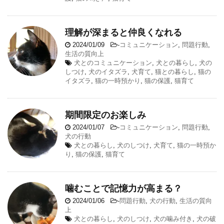
理解が深まると仲良くなれる
2024/01/09
-
コミュニケーション
,
問題行動
,
生活の質向上
犬とのコミュニケーション
,
犬との暮らし
,
犬の
しつけ
,
犬のイタズラ
,
犬育て
,
猫との暮らし
,
猫の
イタズラ
,
猫の一時預かり
,
猫の保護
,
猫育て
期間限定のお楽しみ
2024/01/07
-
コミュニケーション
,
問題行動
,
犬の行動
犬との暮らし
,
犬のしつけ
,
犬育て
,
猫の一時預か
り
,
猫の保護
,
猫育て
噛むことで記憶力が高まる？
2024/01/06
-
問題行動
,
犬の行動
,
生活の質向
上
犬との暮らし
,
犬のしつけ
,
犬の噛み付き
,
犬の破