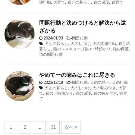
壊行動
,
犬育て
,
猫との暮らし
,
猫の保護
,
猫育て
問題行動と決めつけると解決から遠
ざかる
2024/01/03
-
問題行動
犬との暮らし
,
犬のしつけ
,
犬の問題行動
,
猫との
暮らし
,
猫のレスキュー
,
猫の一時預かり
,
猫の保護
,
猫の問題行動
やめてーの噛みはこれに尽きる
2023/12/18
-
問題行動
,
犬の気持ち
,
犬の行動
犬との暮らし
,
犬のしつけ
,
犬の噛み付き
,
犬育
て
,
猫の一時預かり
,
猫の保護
,
猫の噛み付き
,
猫育
て
1
2
…
31
次へ »