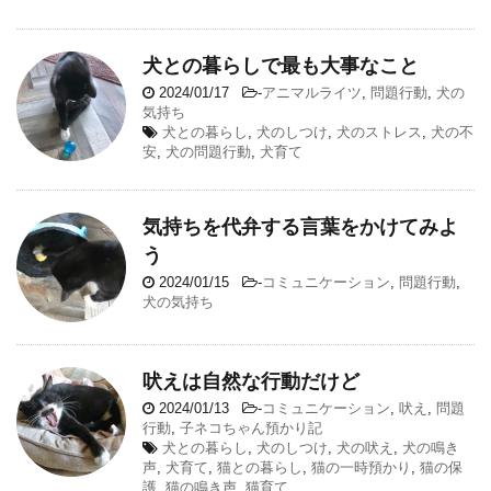
犬との暮らしで最も大事なこと
2024/01/17
-
アニマルライツ
,
問題行動
,
犬の
気持ち
犬との暮らし
,
犬のしつけ
,
犬のストレス
,
犬の不
安
,
犬の問題行動
,
犬育て
気持ちを代弁する言葉をかけてみよ
う
2024/01/15
-
コミュニケーション
,
問題行動
,
犬の気持ち
吠えは自然な行動だけど
2024/01/13
-
コミュニケーション
,
吠え
,
問題
行動
,
子ネコちゃん預かり記
犬との暮らし
,
犬のしつけ
,
犬の吠え
,
犬の鳴き
声
,
犬育て
,
猫との暮らし
,
猫の一時預かり
,
猫の保
護
,
猫の鳴き声
,
猫育て