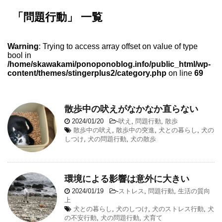
「問題行動」 一覧
Warning
: Trying to access array offset on value of type
bool in
/home/skawakami/ponoponoblog.info/public_html/wp-
content/themes/stingerplus2/category.php
on line
69
散歩中の吠えがなかなか直らない
2024/01/20
-
吠え
,
問題行動
,
散歩
散歩中の吠え
,
散歩中の突進
,
犬との暮らし
,
犬の
しつけ
,
犬の問題行動
,
犬の散歩
環境による影響は意外に大きい
2024/01/19
-
ストレス
,
問題行動
,
生活の質向
上
犬との暮らし
,
犬のしつけ
,
犬のストレス行動
,
犬
の不安行動
,
犬の問題行動
,
犬育て