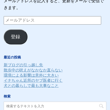
メールアドレスを記入すると、更新をメールで受信で
きます。
メ
ー
ル
登録
ア
ド
レ
最近の投稿
ス
新ブログの引っ越し先
散歩中の吠えがなかなか直らない
環境による影響は意外に大きい
イナちゃん近所のヤブ医者に行く
犬との暮らしで最も大事なこと
検索