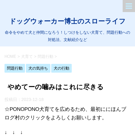
ドッグウォーカー博士のスローライフ
命令をやめて犬と仲間になろう！しつけをしない犬育て、問題行動への
対処法、文献紹介など
HOME
>
犬育て
>
問題行動
>
問題行動
犬の気持ち
犬の行動
やめてーの噛みはこれに尽きる
投稿日：
2023-12-18
☆PONOPONO犬育てを広めるため、最初ににほんブ
ログ村のクリックをよろしくお願いします。
↓ ↓ ↓