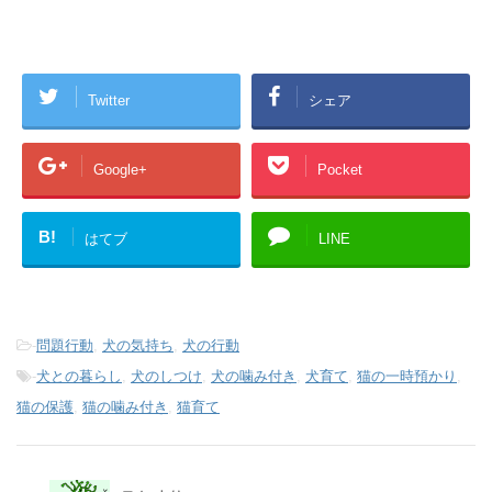
Twitter
シェア
Google+
Pocket
B!
はてブ
LINE
-
問題行動
,
犬の気持ち
,
犬の行動
-
犬との暮らし
,
犬のしつけ
,
犬の噛み付き
,
犬育て
,
猫の一時預かり
,
猫の保護
,
猫の噛み付き
,
猫育て