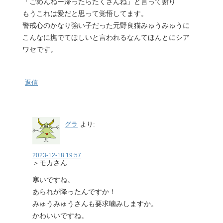
「ごめんねー帰ったらたくさんね」と言って謝り
もうこれは愛だと思って覚悟してます。
警戒心のかなり強い子だった元野良猫みゅうみゅうに
こんなに撫でてほしいと言われるなんてほんとにシア
ワセです。
返信
グラ
より:
2023-12-18 19:57
＞モカさん
寒いですね。
あられが降ったんですか！
みゅうみゅうさんも要求噛みしますか。
かわいいですね。