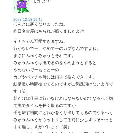
モカ
より:
2023-12-18 19:45
ほんとに寒くなりましたね。
昨日名古屋はあられが振りましたよ☃
イナちゃん可愛すぎますね。
行かないでー、やめてーのカプなんですよね。
まさにみゅうみゅうもそれです。
みゅうみゅうは撫でるのをやめようとすると
やめないでーもっとーの
カプやパンチや時には両手で掴んできます。
結構長い時間撫でてるのですがご満足頂けないようで
す（笑）
朝だけは仕事に行かなければならないのでなるべく撫
で撫でタイムを長く取るのですが
手を離す瞬間にどれかをくり出してくるのでなるべく
みゅうみゅうがウットリしてる時に少しずつそ〜っと
手を離しますがバレます（笑）