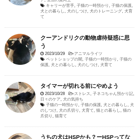
キャリーが苦手
,
子猫の一時預かり
,
子猫の保護
,
犬との暮らし
,
犬のしつけ
,
犬のトレーニング
,
犬育
て
クーアンドリクの動物虐待疑惑に思
う
2023/10/29
-
アニマルライツ
ペットショップの闇
,
子猫の一時預かり
,
子猫の
保護
,
犬との暮らし
,
犬のしつけ
,
犬育て
タイマーが切れる前にやめよう
2023/10/28
-
ストレス
,
子ネコちゃん預かり記
,
日々のケア
,
犬の気持ち
子猫の一時預かり
,
子猫の保護
,
犬との暮らし
,
犬
のしつけ
,
犬の爪切り
,
犬育て
,
猫との暮らし
,
猫の
爪切り
,
猫育て
うちの犬はHSPかも？ーHSPってな