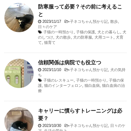
防寒服って必要？その前に考えるこ
と
2023/11/17
-
子ネコちゃん預かり記
,
散歩
,
日々のケア
子猫の一時預かり
,
子猫の保護
,
犬との暮らし
,
犬
のしつけ
,
犬の散歩
,
犬の防寒服
,
犬用コート
,
犬育
て
,
猫育て
信頼関係は病院でも役立つ
2023/11/10
-
子ネコちゃん預かり記
,
犬の気持
ち
子猫のレスキュー
,
子猫の一時預かり
,
子猫の保
護
,
猫のインターフェロン
,
猫白血病
,
猫白血病の治
療
キャリーに慣らすトレーニングは必
要？
2023/10/30
-
子ネコちゃん預かり記
,
日々のケ
ア
,
生活の質向上