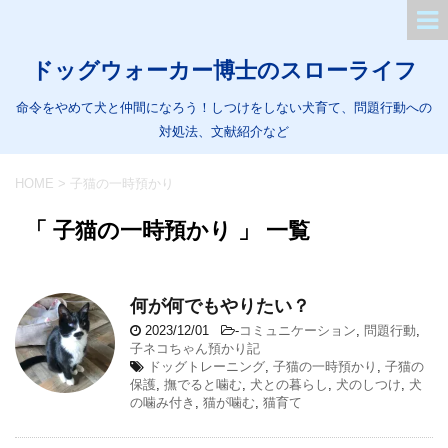
ドッグウォーカー博士のスローライフ
命令をやめて犬と仲間になろう！しつけをしない犬育て、問題行動への
対処法、文献紹介など
HOME
>
子猫の一時預かり
「 子猫の一時預かり 」 一覧
何が何でもやりたい？
2023/12/01
-
コミュニケーション
,
問題行動
,
子ネコちゃん預かり記
ドッグトレーニング
,
子猫の一時預かり
,
子猫の
保護
,
撫でると噛む
,
犬との暮らし
,
犬のしつけ
,
犬
の噛み付き
,
猫が噛む
,
猫育て