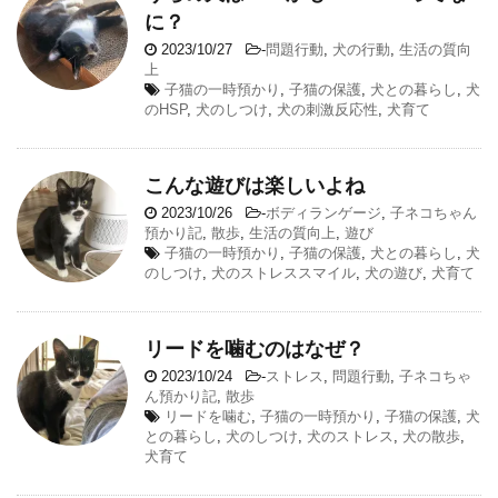
に？
2023/10/27
-
問題行動
,
犬の行動
,
生活の質向
上
子猫の一時預かり
,
子猫の保護
,
犬との暮らし
,
犬
のHSP
,
犬のしつけ
,
犬の刺激反応性
,
犬育て
こんな遊びは楽しいよね
2023/10/26
-
ボディランゲージ
,
子ネコちゃん
預かり記
,
散歩
,
生活の質向上
,
遊び
子猫の一時預かり
,
子猫の保護
,
犬との暮らし
,
犬
のしつけ
,
犬のストレススマイル
,
犬の遊び
,
犬育て
リードを噛むのはなぜ？
2023/10/24
-
ストレス
,
問題行動
,
子ネコちゃ
ん預かり記
,
散歩
リードを噛む
,
子猫の一時預かり
,
子猫の保護
,
犬
との暮らし
,
犬のしつけ
,
犬のストレス
,
犬の散歩
,
犬育て