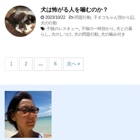
犬は怖がる人を噛むのか？
2023/10/22
-
問題行動
,
子ネコちゃん預かり記
,
犬の行動
子猫のレスキュー
,
子猫の一時預かり
,
犬との暮
らし
,
犬のしつけ
,
犬の問題行動
,
犬の噛み付き
1
2
…
6
次へ »