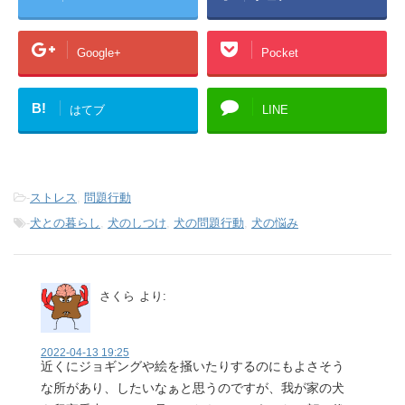
Google+
Pocket
B!
はてブ
LINE
-
ストレス
,
問題行動
-
犬との暮らし
,
犬のしつけ
,
犬の問題行動
,
犬の悩み
さくら
より:
2022-04-13 19:25
近くにジョギングや絵を掻いたりするのにもよさそう
な所があり、したいなぁと思うのですが、我が家の犬