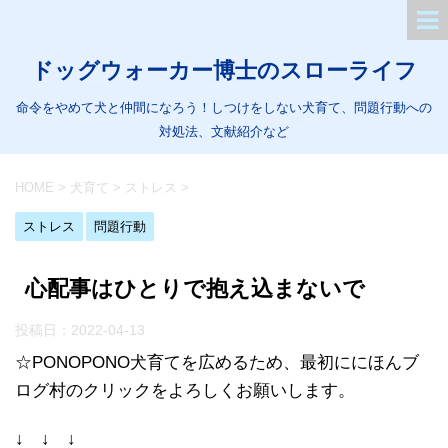
ドッグウォーカー博士のスローライフ
命令をやめて犬と仲間になろう！しつけをしない犬育て、問題行動への
対処法、文献紹介など
HOME
>
犬育て
>
ストレス
>
ストレス
問題行動
心配事はひとりで抱え込まないで
投稿日：
2022-04-13
☆PONOPONO犬育てを広めるため、最初ににほんブ
ログ村のクリックをよろしくお願いします。
↓ ↓ ↓