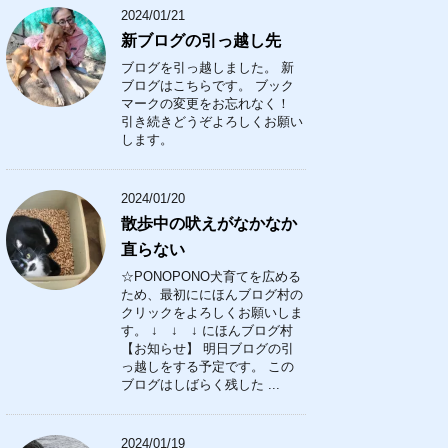
2024/01/21
新ブログの引っ越し先
ブログを引っ越しました。 新
ブログはこちらです。 ブック
マークの変更をお忘れなく！
引き続きどうぞよろしくお願い
します。
2024/01/20
散歩中の吠えがなかなか
直らない
☆PONOPONO犬育てを広める
ため、最初ににほんブログ村の
クリックをよろしくお願いしま
す。 ↓ ↓ ↓ にほんブログ村
【お知らせ】 明日ブログの引
っ越しをする予定です。 この
ブログはしばらく残した ...
2024/01/19