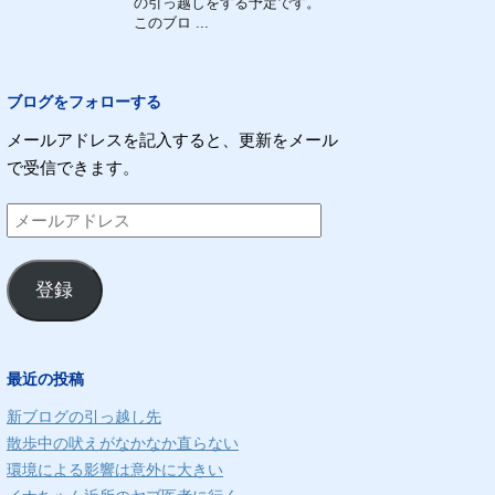
の引っ越しをする予定です。
このブロ ...
ブログをフォローする
メールアドレスを記入すると、更新をメール
で受信できます。
メ
ー
ル
登録
ア
ド
レ
最近の投稿
ス
新ブログの引っ越し先
散歩中の吠えがなかなか直らない
環境による影響は意外に大きい