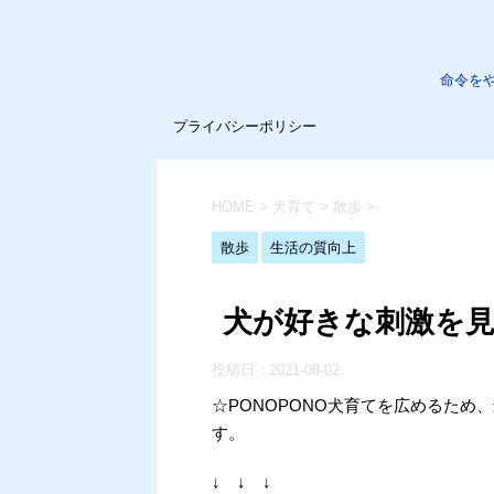
命令を
プライバシーポリシー
HOME
>
犬育て
>
散歩
>
散歩
生活の質向上
犬が好きな刺激を
投稿日：
2021-08-02
☆PONOPONO犬育てを広めるた
す。
↓ ↓ ↓