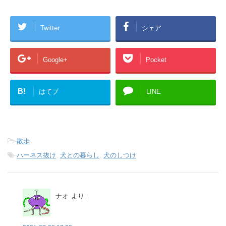
Twitter
シェア
Google+
Pocket
B!
はてブ
LINE
-
散歩
-
ハーネス抜け
,
犬との暮らし
,
犬のしつけ
ナオ
より: