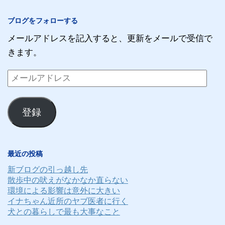
ブログをフォローする
メールアドレスを記入すると、更新をメールで受信で
きます。
メ
ー
ル
登録
ア
ド
レ
最近の投稿
ス
新ブログの引っ越し先
散歩中の吠えがなかなか直らない
環境による影響は意外に大きい
イナちゃん近所のヤブ医者に行く
犬との暮らしで最も大事なこと