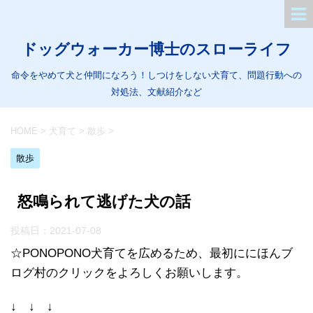
ドッグウォーカー博士のスローライフ
命令をやめて犬と仲間になろう！しつけをしない犬育て、問題行動への
対処法、文献紹介など
HOME
>
犬育て
>
散歩
>
散歩
怒鳴られて逃げた犬の話
投稿日：
2021-07-08
☆PONOPONO犬育てを広めるため、最初ににほんブ
ログ村のクリックをよろしくお願いします。
↓ ↓ ↓