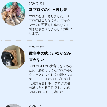
2024/01/21
新ブログの引っ越し先
ブログを引っ越しました。 新
ブログはこちらです。 ブック
マークの変更をお忘れなく！
引き続きどうぞよろしくお願い
します。
2024/01/20
散歩中の吠えがなかなか
直らない
☆PONOPONO犬育てを広める
ため、最初ににほんブログ村の
クリックをよろしくお願いしま
す。 ↓ ↓ ↓ にほんブログ村
【お知らせ】 明日ブログの引
っ越しをする予定です。 この
ブログはしばらく残した ...
2024/01/19