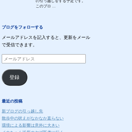
の引っ越しをする予定です。
このブロ ...
ブログをフォローする
メールアドレスを記入すると、更新をメール
で受信できます。
メ
ー
ル
登録
ア
ド
レ
最近の投稿
ス
新ブログの引っ越し先
散歩中の吠えがなかなか直らない
環境による影響は意外に大きい