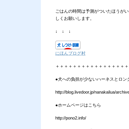
ごはんの時間は予測がついたほうがい
しくお願いします。
↓ ↓ ↓
にほんブログ村
＋＋＋＋＋＋＋＋＋＋＋＋＋＋＋＋＋
●犬への負担が少ないハーネスとロン
http://blog.livedoor.jp/nanakailua/arch
●ホームページはこちら
http://pono2.info/