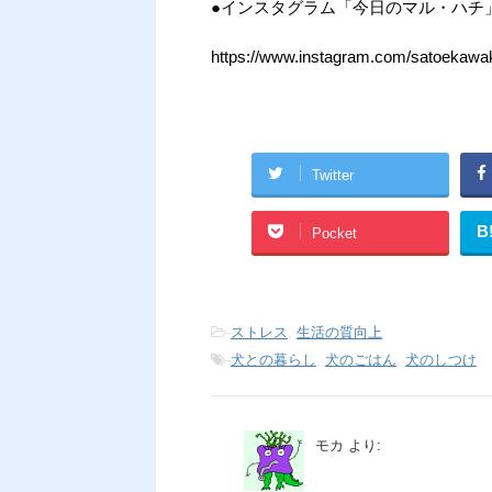
●インスタグラム「今日のマル・ハチ
https://www.instagram.com/satoekawa
Twitter
B
Pocket
-
ストレス
,
生活の質向上
-
犬との暮らし
,
犬のごはん
,
犬のしつけ
モカ
より: