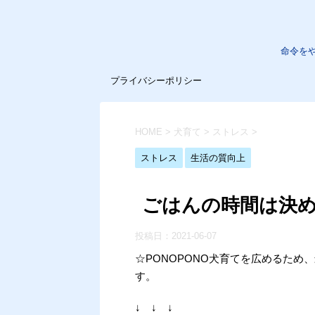
命令を
プライバシーポリシー
HOME
>
犬育て
>
ストレス
>
ストレス
生活の質向上
ごはんの時間は決
投稿日：
2021-06-07
☆PONOPONO犬育てを広めるた
す。
↓ ↓ ↓