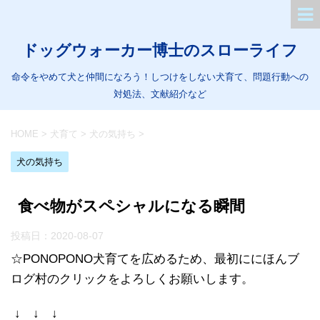
ドッグウォーカー博士のスローライフ
命令をやめて犬と仲間になろう！しつけをしない犬育て、問題行動への
対処法、文献紹介など
HOME
>
犬育て
>
犬の気持ち
>
犬の気持ち
食べ物がスペシャルになる瞬間
投稿日：
2020-08-07
☆PONOPONO犬育てを広めるため、最初ににほんブ
ログ村のクリックをよろしくお願いします。
↓ ↓ ↓