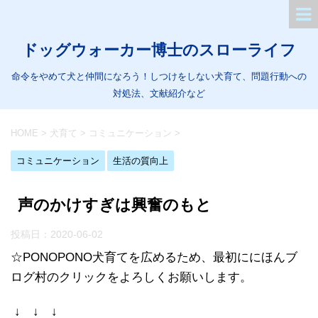
ドッグウォーカー博士のスローライフ
命令をやめて犬と仲間になろう！しつけをしない犬育て、問題行動への
対処法、文献紹介など
HOME
>
犬育て
>
コミュニケーション
>
コミュニケーション
生活の質向上
声のかけすぎは興奮のもと
投稿日：
2020-06-02
☆PONOPONO犬育てを広めるため、最初ににほんブ
ログ村のクリックをよろしくお願いします。
↓ ↓ ↓