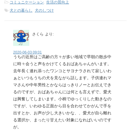
-
コミュニケーション
,
生活の質向上
-
犬との暮らし
,
犬のしつけ
さくら
より:
2020-06-03 09:01
うちの近所はご高齢の方々が多い地域で早朝の散歩中
に時々会うと声をかけてくるおばあちゃんがいます。
去年長く連れ添ったワンコとサヨナラされて寂しいわ
ぁといつもうちの犬を見ながら話します。子供連れマ
マさんや中年男性とかならはっきりノーとお伝えでき
るのですが、おばあちゃんには何とも言えずで、愛犬
は興奮してしまいます。小柄でゆっくりした動きなの
ですが、いわゆる正面から目を合わせてかがんで手を
出すとか、お声が少し大きいかな、、愛犬が自ら離れ
る選択か、まったり甘えたい対象になればいいのです
が。