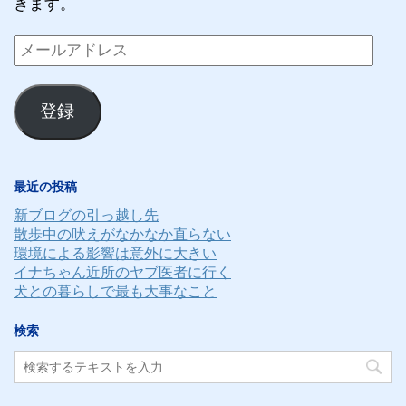
きます。
メ
ー
ル
登録
ア
ド
レ
最近の投稿
ス
新ブログの引っ越し先
散歩中の吠えがなかなか直らない
環境による影響は意外に大きい
イナちゃん近所のヤブ医者に行く
犬との暮らしで最も大事なこと
検索