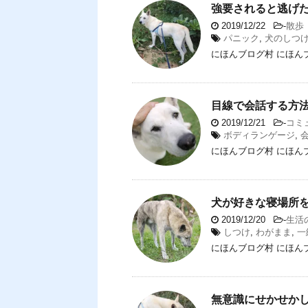
強要されると逃げ
2019/12/22
-
散歩
パニック
,
犬のしつ
にほんブログ村 にほん
目線で会話する方
2019/12/21
-
コミ
ボディランゲージ
,
にほんブログ村 にほん
犬が好きな寝場所
2019/12/20
-
生活
しつけ
,
わがまま
,
一
にほんブログ村 にほん
無意識にせかせか