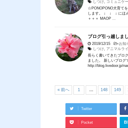
しつけ
,
コミュニケ
☆PONOPONO犬育
します。 ↓ ↓ ↓ 
＋＋＋ MAOP ...
ブログ引っ越しま
2019/12/15
-
お知
しつけ
,
アニマルラ
長らく書いてきたブロ
ました。 新しいブログ
http://blog.livedoor.jp/nan
« 前へ
1
…
148
149
Twitter
B
Pocket