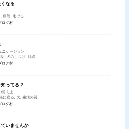
たくなる
け
,
病院
,
逃げる
ブログ村
法
ュニケーション
会話
,
犬のしつけ
,
目線
ブログ村
を知ってる？
の質向上
緒に寝る
,
犬
,
生活の質
ブログ村
していませんか