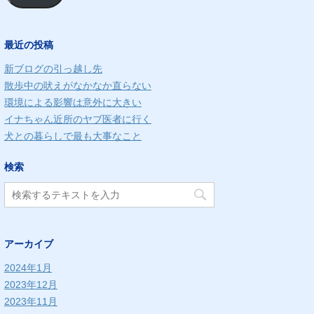
ド
レ
最近の投稿
ス
新ブログの引っ越し先
散歩中の吠えがなかなか直らない
環境による影響は意外に大きい
イナちゃん近所のヤブ医者に行く
犬との暮らしで最も大事なこと
検索
アーカイブ
2024年1月
2023年12月
2023年11月