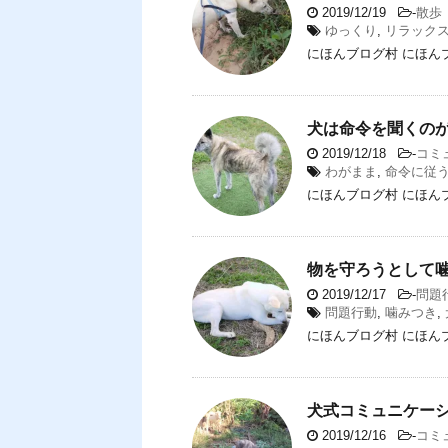
2019/12/19
-
散歩
ゆっくり
,
リラック
にほんブログ村 にほん
犬は命令を聞くの
2019/12/18
-
コミ
わがまま
,
命令に従
にほんブログ村 にほん
物を守ろうとして
2019/12/17
-
問題
問題行動
,
噛みつき
,
にほんブログ村 にほん
犬式コミュニケー
2019/12/16
-
コミ