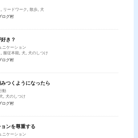
ス
,
リードワーク
,
散歩
,
犬
ブログ村
が好き？
ュニケーション
う
,
服従本能
,
犬
,
犬のしつけ
ブログ村
噛みつくようになったら
行動
犬
,
犬のしつけ
ブログ村
ションを尊重する
ュニケーション