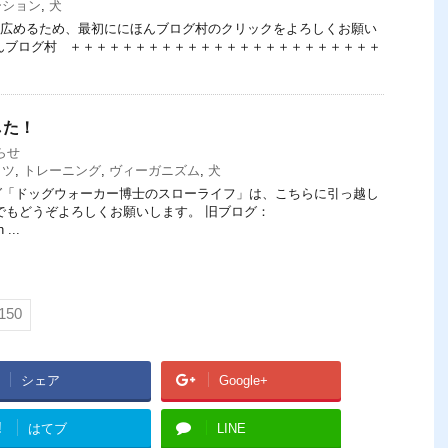
ーション
,
犬
てを広めるため、最初ににほんブログ村のクリックをよろしくお願い
にほんブログ村 ＋＋＋＋＋＋＋＋＋＋＋＋＋＋＋＋＋＋＋＋＋＋＋＋
した！
らせ
イツ
,
トレーニング
,
ヴィーガニズム
,
犬
グ「ドッグウォーカー博士のスローライフ」は、こちらに引っ越し
でもどうぞよろしくお願いします。 旧ブログ：
 ...
150
シェア
Google+
!
はてブ
LINE