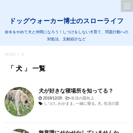
ドッグウォーカー博士のスローライフ
命令をやめて犬と仲間になろう！しつけをしない犬育て、問題行動への
対処法、文献紹介など
HOME
>
犬
「 犬 」 一覧
犬が好きな寝場所を知ってる？
2019/12/20
-
生活の質向上
しつけ
,
わがまま
,
一緒に寝る
,
犬
,
生活の質
無意識にせかせかしていませんか