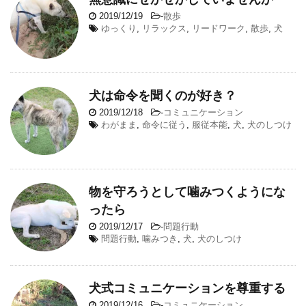
2019/12/19
-
散歩
ゆっくり
,
リラックス
,
リードワーク
,
散歩
,
犬
犬は命令を聞くのが好き？
2019/12/18
-
コミュニケーション
わがまま
,
命令に従う
,
服従本能
,
犬
,
犬のしつけ
物を守ろうとして噛みつくようにな
ったら
2019/12/17
-
問題行動
問題行動
,
噛みつき
,
犬
,
犬のしつけ
犬式コミュニケーションを尊重する
2019/12/16
-
コミュニケーション