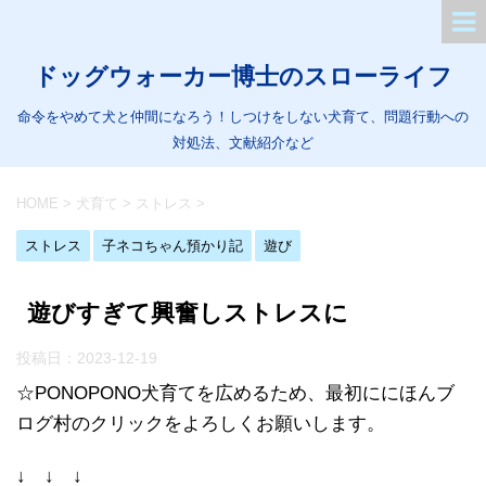
ドッグウォーカー博士のスローライフ
命令をやめて犬と仲間になろう！しつけをしない犬育て、問題行動への
対処法、文献紹介など
HOME
>
犬育て
>
ストレス
>
ストレス
子ネコちゃん預かり記
遊び
遊びすぎて興奮しストレスに
投稿日：
2023-12-19
☆PONOPONO犬育てを広めるため、最初ににほんブ
ログ村のクリックをよろしくお願いします。
↓ ↓ ↓