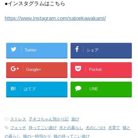
●インスタグラムはこちら
https://www.instagram.com/satoekawakami/
Twitter
シェア
Google+
Pocket
B!
はてブ
LINE
-
ストレス
,
子ネコちゃん預かり記
,
遊び
-
フェッチ
,
持ってこい遊び
,
犬との暮らし
,
犬のしつけ
,
犬育て
,
猫と
の暮らし
,
猫の一時預かり
,
猫の持ってこい遊び