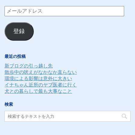
メ
ー
ル
登録
ア
ド
レ
最近の投稿
ス
新ブログの引っ越し先
散歩中の吠えがなかなか直らない
環境による影響は意外に大きい
イナちゃん近所のヤブ医者に行く
犬との暮らしで最も大事なこと
検索