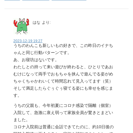
はな
より:
2023-12-19 19:27
うちのわんこも新しいもの好きで、この昨日のイナち
ゃんと同じ行動パターンです。
あ、お寝坊はないです。
わたしとの持って来い遊びが終わると、ひとりであお
むけになって両手でおもちゃを挟んで遊んでる姿がめ
ちゃくちゃかわいくて時間忘れて見入ってます（笑）
そして満足したらぐぅぐぅ寝てる姿にも幸せを感じま
す。
うちの父親も、今年初夏にコロナ感染で隔離（個室）
入院して、急激に衰え弱って家族全員が驚きとまどい
ました。
コロナ入院前は普通に会話できてたのに、約10日後の