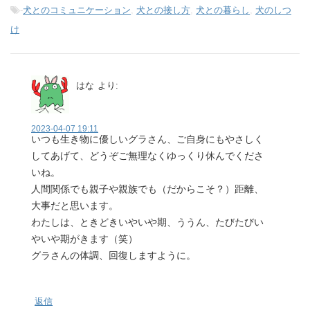
-
犬とのコミュニケーション
,
犬との接し方
,
犬との暮らし
,
犬のしつ
け
はな
より:
2023-04-07 19:11
いつも生き物に優しいグラさん、ご自身にもやさしく
してあげて、どうぞご無理なくゆっくり休んでくださ
いね。
人間関係でも親子や親族でも（だからこそ？）距離、
大事だと思います。
わたしは、ときどきいやいや期、ううん、たびたびい
やいや期がきます（笑）
グラさんの体調、回復しますように。
返信