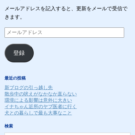
メールアドレスを記入すると、更新をメールで受信で
きます。
メ
ー
ル
登録
ア
ド
レ
最近の投稿
ス
新ブログの引っ越し先
散歩中の吠えがなかなか直らない
環境による影響は意外に大きい
イナちゃん近所のヤブ医者に行く
犬との暮らしで最も大事なこと
検索