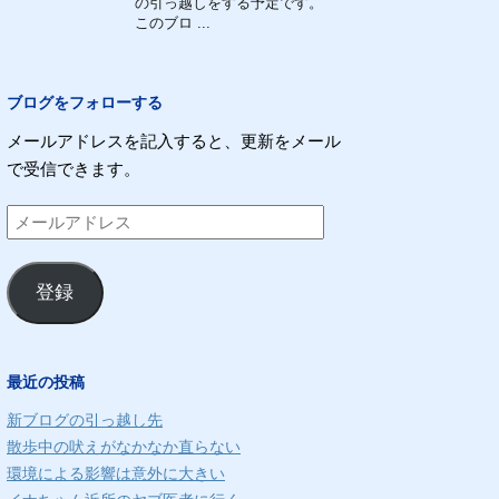
の引っ越しをする予定です。
このブロ ...
ブログをフォローする
メールアドレスを記入すると、更新をメール
で受信できます。
メ
ー
ル
登録
ア
ド
レ
最近の投稿
ス
新ブログの引っ越し先
散歩中の吠えがなかなか直らない
環境による影響は意外に大きい