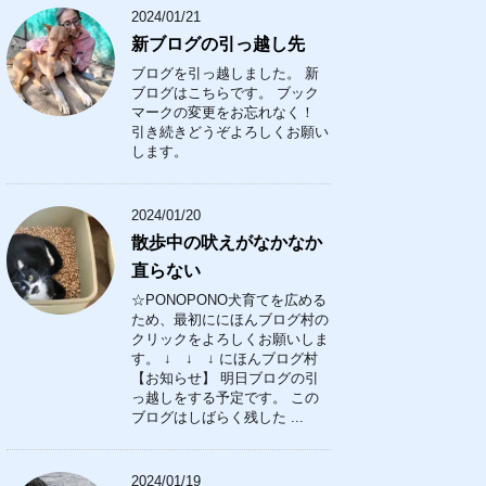
2024/01/21
新ブログの引っ越し先
ブログを引っ越しました。 新
ブログはこちらです。 ブック
マークの変更をお忘れなく！
引き続きどうぞよろしくお願い
します。
2024/01/20
散歩中の吠えがなかなか
直らない
☆PONOPONO犬育てを広める
ため、最初ににほんブログ村の
クリックをよろしくお願いしま
す。 ↓ ↓ ↓ にほんブログ村
【お知らせ】 明日ブログの引
っ越しをする予定です。 この
ブログはしばらく残した ...
2024/01/19