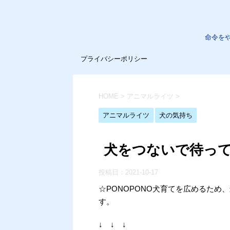
命令を
プライバシーポリシー
HOME
>
アニマルライツ
>
アニマルライツ
犬の気持ち
犬をつないで待っ
投稿日：
2021-10-17
☆PONOPONO犬育てを広めるた
す。
↓ ↓ ↓