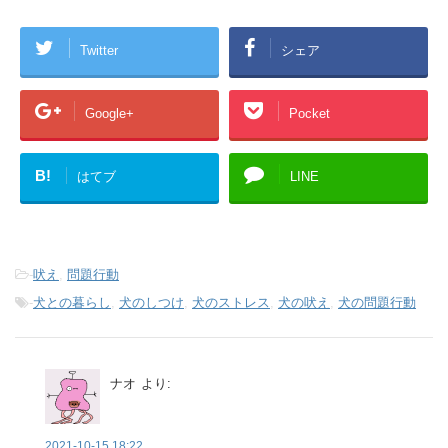
Twitter
シェア
Google+
Pocket
B!
はてブ
LINE
-
吠え
,
問題行動
-
犬との暮らし
,
犬のしつけ
,
犬のストレス
,
犬の吠え
,
犬の問題行動
ナオ
より:
2021-10-15 18:22