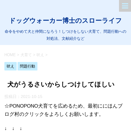
ドッグウォーカー博士のスローライフ
命令をやめて犬と仲間になろう！しつけをしない犬育て、問題行動への
対処法、文献紹介など
HOME
>
犬育て
>
吠え
>
吠え
問題行動
犬がうるさいからしつけしてほしい
投稿日：
2021-10-15
☆PONOPONO犬育てを広めるため、最初ににほんブ
ログ村のクリックをよろしくお願いします。
↓ ↓ ↓