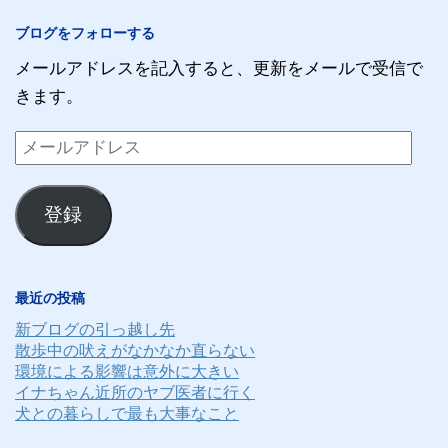
ブログをフォローする
メールアドレスを記入すると、更新をメールで受信で
きます。
メ
ー
ル
登録
ア
ド
レ
最近の投稿
ス
新ブログの引っ越し先
散歩中の吠えがなかなか直らない
環境による影響は意外に大きい
イナちゃん近所のヤブ医者に行く
犬との暮らしで最も大事なこと