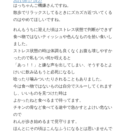
2021-08-17 14:27
はっちゃんご機嫌さんですね。
散歩でリラックスしてるときにズカズカ近づいてくる
のはやめてほしいですね。
れんもうちに迎えた頃はストレス状態で判断ができず
食べ物ではないティッシュや色んなものを拾い食いし
ました。
ストレス状態の時は体調も良くなくお腹も壊しやすか
ったので私もつい何か咥えると
「あっ！！」と嫌な声を出してしまい、そうするとよ
けいに飲み込もうと必死になるし
唸ったり噛みついたりされることもありました。
今は食べ物ではないものは自分でスルーしてくれます
し、いいものを見つけた時は
よかったねと食べるまで待ってます。
チキンの骨など食べてる途中で急かすとよけい危ない
ので
れんが歩き始めるまで見守ります。
ほんとにその頃はこんなふうになるとは思いませんで