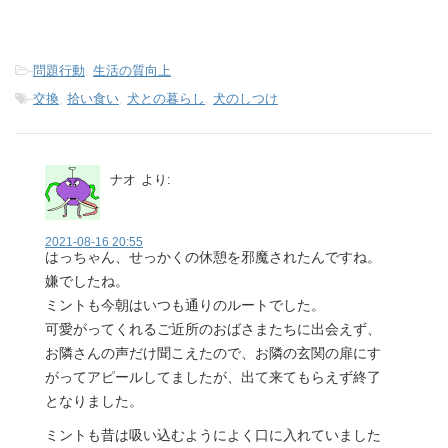
-
問題行動
,
生活の質向上
-
交換
,
拾い食い
,
犬との暮らし
,
犬のしつけ
ナオ
より:
2021-08-16 20:55
はっちゃん、せっかくの休憩を邪魔されたんですね。
嫌でしたね。
ミントも今朝はいつも通りのルートでした。
可愛がってくれるご近所のおばさまたちに出会えず、
お隣さんの声だけ聞こえたので、お隣の玄関の扉にす
がってアピールしてましたが、出て来てもらえず終了
となりました。
ミントも昔は吸い込むようによく口に入れていました