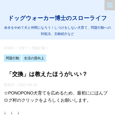
ドッグウォーカー博士のスローライフ
命令をやめて犬と仲間になろう！しつけをしない犬育て、問題行動への
対処法、文献紹介など
HOME
>
犬育て
>
問題行動
>
問題行動
生活の質向上
「交換」は教えたほうがいい？
投稿日：
2021-08-16
☆PONOPONO犬育てを広めるため、最初ににほんブ
ログ村のクリックをよろしくお願いします。
↓ ↓ ↓