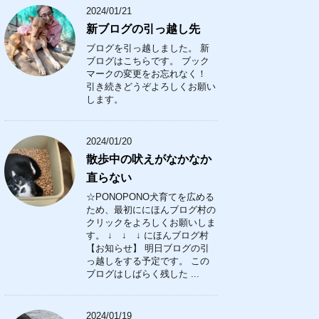
2024/01/21
新ブログの引っ越し先
ブログを引っ越しました。 新
ブログはこちらです。 ブック
マークの変更をお忘れなく！
引き続きどうぞよろしくお願い
します。
2024/01/20
散歩中の吠えがなかなか
直らない
☆PONOPONO犬育てを広める
ため、最初ににほんブログ村の
クリックをよろしくお願いしま
す。 ↓ ↓ ↓ にほんブログ村
【お知らせ】 明日ブログの引
っ越しをする予定です。 この
ブログはしばらく残した ...
2024/01/19