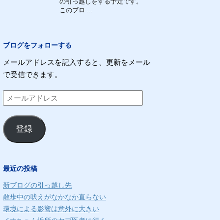
の引っ越しをする予定です。
このブロ ...
ブログをフォローする
メールアドレスを記入すると、更新をメール
で受信できます。
メ
ー
ル
登録
ア
ド
レ
最近の投稿
ス
新ブログの引っ越し先
散歩中の吠えがなかなか直らない
環境による影響は意外に大きい