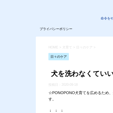
命令を
プライバシーポリシー
HOME
>
犬育て
>
日々のケア
>
日々のケア
犬を洗わなくてい
投稿日：
2020-09-18
☆PONOPONO犬育てを広めるた
す。
↓ ↓ ↓