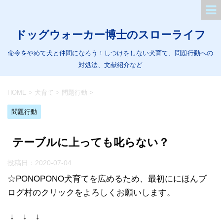
ドッグウォーカー博士のスローライフ
命令をやめて犬と仲間になろう！しつけをしない犬育て、問題行動への
対処法、文献紹介など
HOME
>
犬育て
>
問題行動
>
問題行動
テーブルに上っても叱らない？
投稿日：
2020-07-04
☆PONOPONO犬育てを広めるため、最初ににほんブ
ログ村のクリックをよろしくお願いします。
↓ ↓ ↓