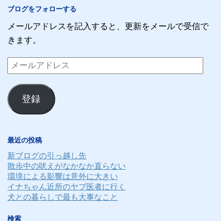
ブログをフォローする
メールアドレスを記入すると、更新をメールで受信で
きます。
メ
ー
ル
登録
ア
ド
レ
最近の投稿
ス
新ブログの引っ越し先
散歩中の吠えがなかなか直らない
環境による影響は意外に大きい
イナちゃん近所のヤブ医者に行く
犬との暮らしで最も大事なこと
検索