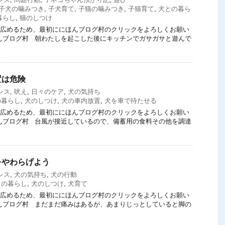
子犬の噛みつき
,
子犬育て
,
子猫の噛みつき
,
子猫育て
,
犬との暮ら
暮らし
,
猫のしつけ
てを広めるため、最初ににほんブログ村のクリックをよろしくお願い
にほんブログ村 朝わたしを起こした後にキッチンでガサガサと遊んで
置は危険
レス
,
吠え
,
日々のケア
,
犬の気持ち
の暮らし
,
犬のしつけ
,
犬の車内放置
,
犬を車で待たせる
てを広めるため、最初ににほんブログ村のクリックをよろしくお願い
にほんブログ村 台風が接近しているので、備蓄用の食料その他を調達
をやわらげよう
レス
,
犬の気持ち
,
犬の行動
との暮らし
,
犬のしつけ
,
犬育て
てを広めるため、最初ににほんブログ村のクリックをよろしくお願い
にほんブログ村 まだまだ痛みはあるが、あまりじっとしていると脚の