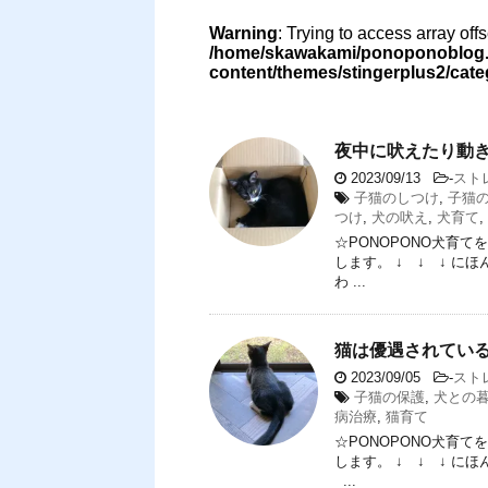
Warning
: Trying to access array off
/home/skawakami/ponoponoblog.i
content/themes/stingerplus2/cat
夜中に吠えたり動
2023/09/13
-
スト
子猫のしつけ
,
子猫
つけ
,
犬の吠え
,
犬育て
,
☆PONOPONO犬育
します。 ↓ ↓ ↓ 
わ ...
猫は優遇されてい
2023/09/05
-
スト
子猫の保護
,
犬との
病治療
,
猫育て
☆PONOPONO犬育
します。 ↓ ↓ ↓ 
...