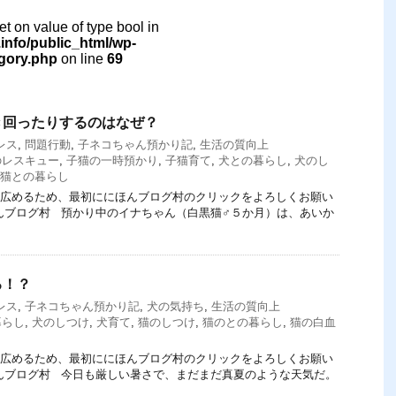
set on value of type bool in
nfo/public_html/wp-
egory.php
on line
69
き回ったりするのはなぜ？
レス
,
問題行動
,
子ネコちゃん預かり記
,
生活の質向上
のレスキュー
,
子猫の一時預かり
,
子猫育て
,
犬との暮らし
,
犬のし
猫との暮らし
てを広めるため、最初ににほんブログ村のクリックをよろしくお願い
にほんブログ村 預かり中のイナちゃん（白黒猫♂５か月）は、あいか
る！？
レス
,
子ネコちゃん預かり記
,
犬の気持ち
,
生活の質向上
暮らし
,
犬のしつけ
,
犬育て
,
猫のしつけ
,
猫のとの暮らし
,
猫の白血
てを広めるため、最初ににほんブログ村のクリックをよろしくお願い
にほんブログ村 今日も厳しい暑さで、まだまだ真夏のような天気だ。