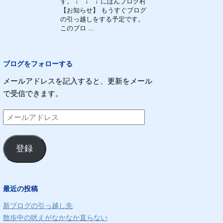
す。 ↓ ↓ ↓ にほんブログ村
【お知らせ】 もうすぐブログ
の引っ越しをする予定です。
このブロ ...
ブログをフォローする
メールアドレスを記入すると、更新をメール
で受信できます。
メ
ー
ル
登録
ア
ド
レ
最近の投稿
ス
新ブログの引っ越し先
散歩中の吠えがなかなか直らない