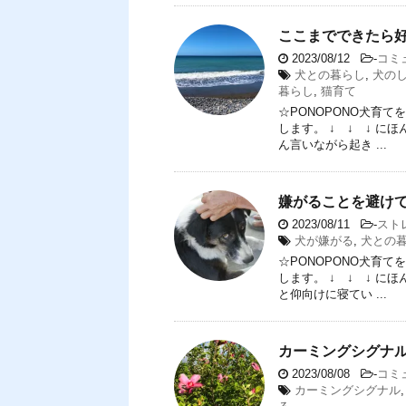
ここまでできたら
2023/08/12
-
コミ
犬との暮らし
,
犬の
暮らし
,
猫育て
☆PONOPONO犬育
します。 ↓ ↓ ↓ 
ん言いながら起き ...
嫌がることを避け
2023/08/11
-
スト
犬が嫌がる
,
犬との
☆PONOPONO犬育
します。 ↓ ↓ ↓ 
と仰向けに寝てい ...
カーミングシグナ
2023/08/08
-
コミ
カーミングシグナル