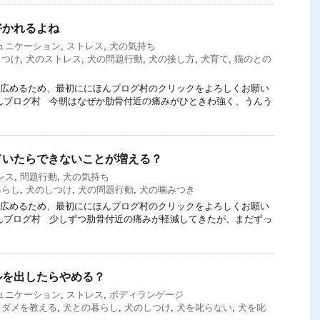
好かれるよね
ュニケーション
,
ストレス
,
犬の気持ち
しつけ
,
犬のストレス
,
犬の問題行動
,
犬の接し方
,
犬育て
,
猫のとの
てを広めるため、最初ににほんブログ村のクリックをよろしくお願い
にほんブログ村 今朝はなぜか肋骨付近の痛みがひときわ強く、うんう
ていたらできないことが増える？
レス
,
問題行動
,
犬の気持ち
暮らし
,
犬のしつけ
,
犬の問題行動
,
犬の噛みつき
てを広めるため、最初ににほんブログ村のクリックをよろしくお願い
にほんブログ村 少しずつ肋骨付近の痛みが軽減してきたが、まだずっ
ルを出したらやめる？
ュニケーション
,
ストレス
,
ボディランゲージ
,
ダメを教える
,
犬との暮らし
,
犬のしつけ
,
犬を叱らない
,
犬を叱