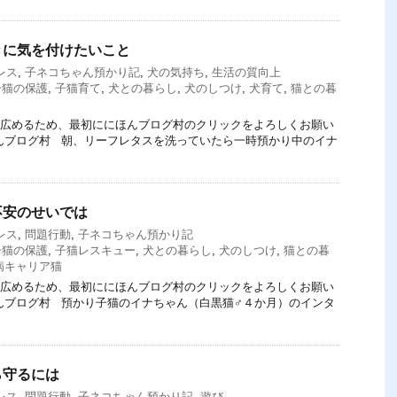
きに気を付けたいこと
レス
,
子ネコちゃん預かり記
,
犬の気持ち
,
生活の質向上
子猫の保護
,
子猫育て
,
犬との暮らし
,
犬のしつけ
,
犬育て
,
猫との暮
てを広めるため、最初ににほんブログ村のクリックをよろしくお願い
にほんブログ村 朝、リーフレタスを洗っていたら一時預かり中のイナ
不安のせいでは
レス
,
問題行動
,
子ネコちゃん預かり記
子猫の保護
,
子猫レスキュー
,
犬との暮らし
,
犬のしつけ
,
猫との暮
病キャリア猫
てを広めるため、最初ににほんブログ村のクリックをよろしくお願い
にほんブログ村 預かり子猫のイナちゃん（白黒猫♂４か月）のインタ
ら守るには
レス
,
問題行動
,
子ネコちゃん預かり記
,
遊び