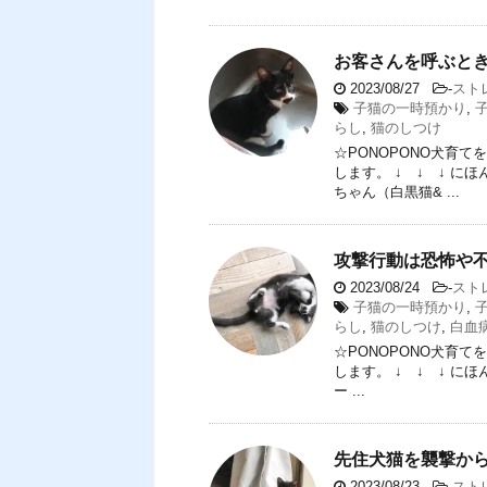
お客さんを呼ぶと
2023/08/27
-
スト
子猫の一時預かり
,
らし
,
猫のしつけ
☆PONOPONO犬育
します。 ↓ ↓ ↓ 
ちゃん（白黒猫& ...
攻撃行動は恐怖や
2023/08/24
-
スト
子猫の一時預かり
,
らし
,
猫のしつけ
,
白血
☆PONOPONO犬育
します。 ↓ ↓ ↓ 
ー ...
先住犬猫を襲撃か
2023/08/23
-
スト