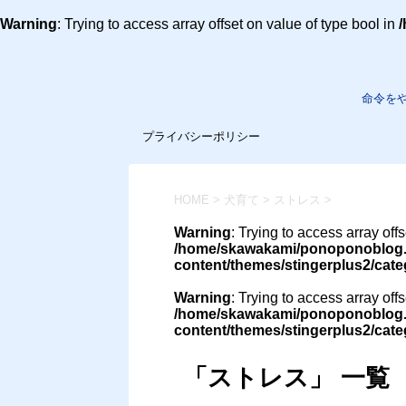
Warning
: Trying to access array offset on value of type bool in
/
命令を
プライバシーポリシー
HOME
>
犬育て
>
ストレス
>
Warning
: Trying to access array off
/home/skawakami/ponoponoblog.i
content/themes/stingerplus2/cat
Warning
: Trying to access array off
/home/skawakami/ponoponoblog.i
content/themes/stingerplus2/cat
「ストレス」 一覧