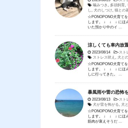
噛みつき
,
多頭飼育
,
し
,
犬のしつけ
,
猫との
☆PONOPONO犬育
します。 ↓ ↓ ↓ 
いた預かり中のイ ...
涼しくても車内放
2023/08/14
-
スト
ストレス吠え
,
犬と
☆PONOPONO犬育
します。 ↓ ↓ ↓ 
しに行ってきた。 ...
暴風雨や雷の恐怖
2023/08/13
-
スト
犬が雷を怖がる
,
犬
☆PONOPONO犬育
します。 ↓ ↓ ↓ 
筋肉が衰えそうだ ...