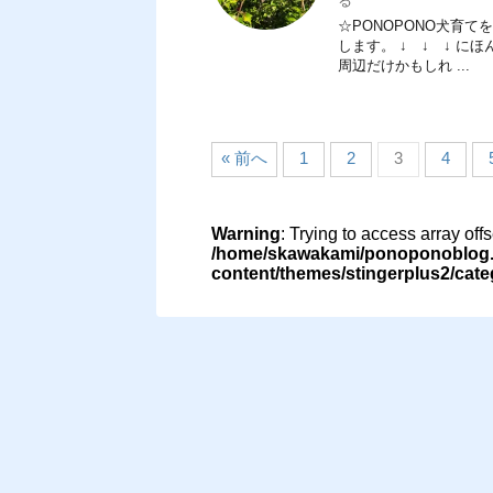
る
☆PONOPONO犬育
します。 ↓ ↓ ↓ 
周辺だけかもしれ ...
« 前へ
1
2
3
4
Warning
: Trying to access array off
/home/skawakami/ponoponoblog.i
content/themes/stingerplus2/cat