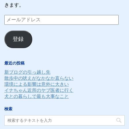
きます。
メ
ー
ル
登録
ア
ド
レ
最近の投稿
ス
新ブログの引っ越し先
散歩中の吠えがなかなか直らない
環境による影響は意外に大きい
イナちゃん近所のヤブ医者に行く
犬との暮らしで最も大事なこと
検索