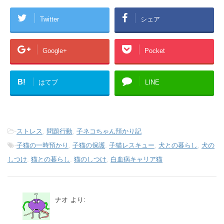
Twitter
シェア
Google+
Pocket
B!
はてブ
LINE
-
ストレス
,
問題行動
,
子ネコちゃん預かり記
-
子猫の一時預かり
,
子猫の保護
,
子猫レスキュー
,
犬との暮らし
,
犬の
しつけ
,
猫との暮らし
,
猫のしつけ
,
白血病キャリア猫
ナオ
より: