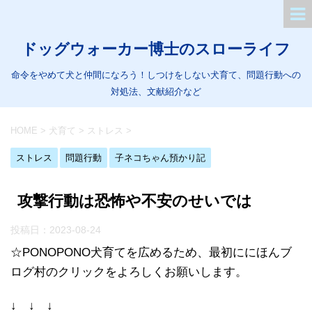
ドッグウォーカー博士のスローライフ
命令をやめて犬と仲間になろう！しつけをしない犬育て、問題行動への
対処法、文献紹介など
HOME
>
犬育て
>
ストレス
>
ストレス
問題行動
子ネコちゃん預かり記
攻撃行動は恐怖や不安のせいでは
投稿日：
2023-08-24
☆PONOPONO犬育てを広めるため、最初ににほんブ
ログ村のクリックをよろしくお願いします。
↓ ↓ ↓