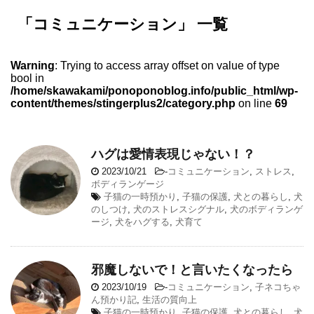
「コミュニケーション」 一覧
Warning
: Trying to access array offset on value of type
bool in
/home/skawakami/ponoponoblog.info/public_html/wp-
content/themes/stingerplus2/category.php
on line
69
ハグは愛情表現じゃない！？
2023/10/21
-
コミュニケーション
,
ストレス
,
ボディランゲージ
子猫の一時預かり
,
子猫の保護
,
犬との暮らし
,
犬
のしつけ
,
犬のストレスシグナル
,
犬のボディランゲ
ージ
,
犬をハグする
,
犬育て
邪魔しないで！と言いたくなったら
2023/10/19
-
コミュニケーション
,
子ネコちゃ
ん預かり記
,
生活の質向上
子猫の一時預かり
,
子猫の保護
,
犬との暮らし
,
犬