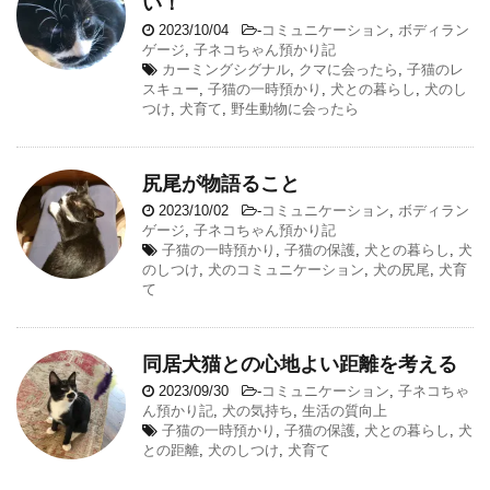
い！
2023/10/04
-
コミュニケーション
,
ボディラン
ゲージ
,
子ネコちゃん預かり記
カーミングシグナル
,
クマに会ったら
,
子猫のレ
スキュー
,
子猫の一時預かり
,
犬との暮らし
,
犬のし
つけ
,
犬育て
,
野生動物に会ったら
尻尾が物語ること
2023/10/02
-
コミュニケーション
,
ボディラン
ゲージ
,
子ネコちゃん預かり記
子猫の一時預かり
,
子猫の保護
,
犬との暮らし
,
犬
のしつけ
,
犬のコミュニケーション
,
犬の尻尾
,
犬育
て
同居犬猫との心地よい距離を考える
2023/09/30
-
コミュニケーション
,
子ネコちゃ
ん預かり記
,
犬の気持ち
,
生活の質向上
子猫の一時預かり
,
子猫の保護
,
犬との暮らし
,
犬
との距離
,
犬のしつけ
,
犬育て