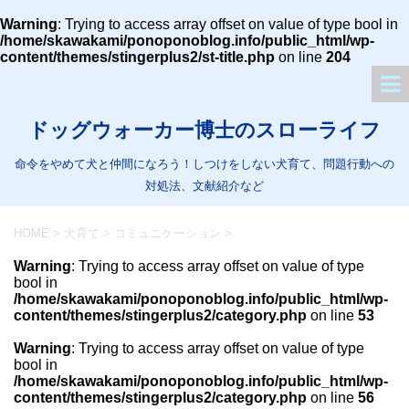
Warning
: Trying to access array offset on value of type bool in
/home/skawakami/ponoponoblog.info/public_html/wp-
content/themes/stingerplus2/st-title.php
on line
204
ドッグウォーカー博士のスローライフ
命令をやめて犬と仲間になろう！しつけをしない犬育て、問題行動への
対処法、文献紹介など
HOME
>
犬育て
>
コミュニケーション
>
Warning
: Trying to access array offset on value of type
bool in
/home/skawakami/ponoponoblog.info/public_html/wp-
content/themes/stingerplus2/category.php
on line
53
Warning
: Trying to access array offset on value of type
bool in
/home/skawakami/ponoponoblog.info/public_html/wp-
content/themes/stingerplus2/category.php
on line
56