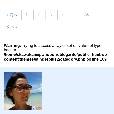
« 前へ
1
2
3
4
…
36
次へ »
Warning
: Trying to access array offset on value of type
bool in
/home/skawakami/ponoponoblog.info/public_html/wp-
content/themes/stingerplus2/category.php
on line
109