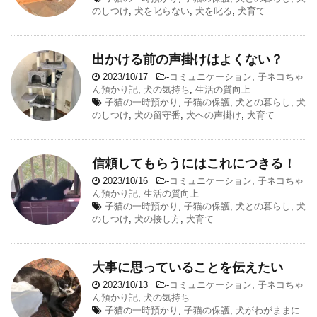
のしつけ
,
犬を叱らない
,
犬を叱る
,
犬育て
出かける前の声掛けはよくない？
2023/10/17
-
コミュニケーション
,
子ネコちゃ
ん預かり記
,
犬の気持ち
,
生活の質向上
子猫の一時預かり
,
子猫の保護
,
犬との暮らし
,
犬
のしつけ
,
犬の留守番
,
犬への声掛け
,
犬育て
信頼してもらうにはこれにつきる！
2023/10/16
-
コミュニケーション
,
子ネコちゃ
ん預かり記
,
生活の質向上
子猫の一時預かり
,
子猫の保護
,
犬との暮らし
,
犬
のしつけ
,
犬の接し方
,
犬育て
大事に思っていることを伝えたい
2023/10/13
-
コミュニケーション
,
子ネコちゃ
ん預かり記
,
犬の気持ち
子猫の一時預かり
,
子猫の保護
,
犬がわがままに