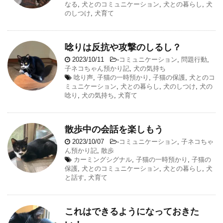
なる
,
犬とのコミュニケーション
,
犬との暮らし
,
犬
のしつけ
,
犬育て
唸りは反抗や攻撃のしるし？
2023/10/11
-
コミュニケーション
,
問題行動
,
子ネコちゃん預かり記
,
犬の気持ち
唸り声
,
子猫の一時預かり
,
子猫の保護
,
犬とのコ
ミュニケーション
,
犬との暮らし
,
犬のしつけ
,
犬の
唸り
,
犬の気持ち
,
犬育て
散歩中の会話を楽しもう
2023/10/07
-
コミュニケーション
,
子ネコちゃ
ん預かり記
,
散歩
カーミングシグナル
,
子猫の一時預かり
,
子猫の
保護
,
犬とのコミュニケーション
,
犬との暮らし
,
犬
と話す
,
犬育て
これはできるようになっておきた