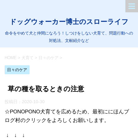
ドッグウォーカー博士のスローライフ
命令をやめて犬と仲間になろう！しつけをしない犬育て、問題行動への
対処法、文献紹介など
HOME
>
犬育て
>
日々のケア
>
日々のケア
草の種を取るときの注意
投稿日：
2020-10-30
☆PONOPONO犬育てを広めるため、最初ににほんブ
ログ村のクリックをよろしくお願いします。
↓ ↓ ↓