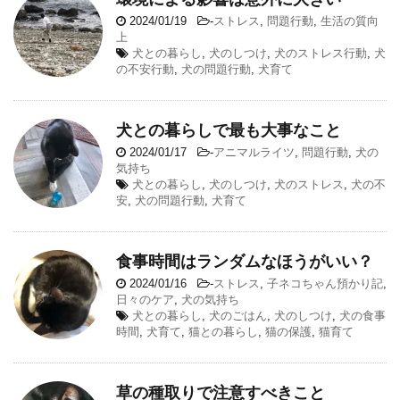
2024/01/19
-
ストレス
,
問題行動
,
生活の質向
上
犬との暮らし
,
犬のしつけ
,
犬のストレス行動
,
犬
の不安行動
,
犬の問題行動
,
犬育て
犬との暮らしで最も大事なこと
2024/01/17
-
アニマルライツ
,
問題行動
,
犬の
気持ち
犬との暮らし
,
犬のしつけ
,
犬のストレス
,
犬の不
安
,
犬の問題行動
,
犬育て
食事時間はランダムなほうがいい？
2024/01/16
-
ストレス
,
子ネコちゃん預かり記
,
日々のケア
,
犬の気持ち
犬との暮らし
,
犬のごはん
,
犬のしつけ
,
犬の食事
時間
,
犬育て
,
猫との暮らし
,
猫の保護
,
猫育て
草の種取りで注意すべきこと