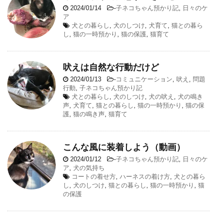
2024/01/14
-
子ネコちゃん預かり記
,
日々のケ
ア
犬との暮らし
,
犬のしつけ
,
犬育て
,
猫との暮ら
し
,
猫の一時預かり
,
猫の保護
,
猫育て
吠えは自然な行動だけど
2024/01/13
-
コミュニケーション
,
吠え
,
問題
行動
,
子ネコちゃん預かり記
犬との暮らし
,
犬のしつけ
,
犬の吠え
,
犬の鳴き
声
,
犬育て
,
猫との暮らし
,
猫の一時預かり
,
猫の保
護
,
猫の鳴き声
,
猫育て
こんな風に装着しよう（動画）
2024/01/12
-
子ネコちゃん預かり記
,
日々のケ
ア
,
犬の気持ち
コートの着せ方
,
ハーネスの着け方
,
犬との暮ら
し
,
犬のしつけ
,
猫との暮らし
,
猫の一時預かり
,
猫
の保護