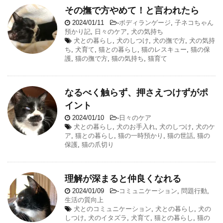
その撫で方やめて！と言われたら
2024/01/11
-
ボディランゲージ
,
子ネコちゃん
預かり記
,
日々のケア
,
犬の気持ち
犬との暮らし
,
犬のしつけ
,
犬の撫で方
,
犬の気持
ち
,
犬育て
,
猫との暮らし
,
猫のレスキュー
,
猫の保
護
,
猫の撫で方
,
猫の気持ち
,
猫育て
なるべく触らず、押さえつけずがポ
イント
2024/01/10
-
日々のケア
犬との暮らし
,
犬のお手入れ
,
犬のしつけ
,
犬のケ
ア
,
猫との暮らし
,
猫の一時預かり
,
猫の世話
,
猫の
保護
,
猫の爪切り
理解が深まると仲良くなれる
2024/01/09
-
コミュニケーション
,
問題行動
,
生活の質向上
犬とのコミュニケーション
,
犬との暮らし
,
犬の
しつけ
,
犬のイタズラ
,
犬育て
,
猫との暮らし
,
猫の