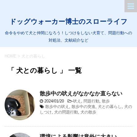
ドッグウォーカー博士のスローライフ
命令をやめて犬と仲間になろう！しつけをしない犬育て、問題行動への
対処法、文献紹介など
HOME
>
犬との暮らし
「 犬との暮らし 」 一覧
散歩中の吠えがなかなか直らない
2024/01/20
-
吠え
,
問題行動
,
散歩
散歩中の吠え
,
散歩中の突進
,
犬との暮らし
,
犬の
しつけ
,
犬の問題行動
,
犬の散歩
環境による影響は意外に大きい