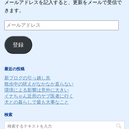
メールアドレスを記入すると、更新をメールで受信で
きます。
メ
ー
ル
登録
ア
ド
レ
最近の投稿
ス
新ブログの引っ越し先
散歩中の吠えがなかなか直らない
環境による影響は意外に大きい
イナちゃん近所のヤブ医者に行く
犬との暮らしで最も大事なこと
検索