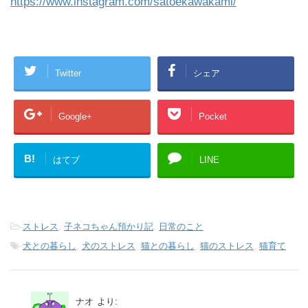
https://www.instagram.com/satoekawakami/
Twitter
シェア
Google+
Pocket
B!
はてブ
LINE
-
ストレス
,
子ネコちゃん預かり記
,
日常のこと
-
犬との暮らし
,
犬のストレス
,
猫との暮らし
,
猫のストレス
,
猫育て
ナオ
より: