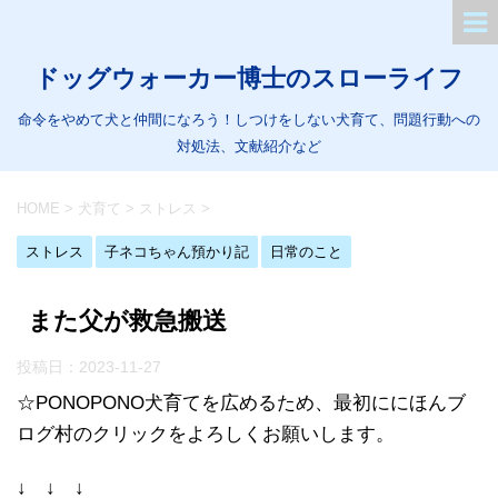
ドッグウォーカー博士のスローライフ
命令をやめて犬と仲間になろう！しつけをしない犬育て、問題行動への
対処法、文献紹介など
HOME
>
犬育て
>
ストレス
>
ストレス
子ネコちゃん預かり記
日常のこと
また父が救急搬送
投稿日：
2023-11-27
☆PONOPONO犬育てを広めるため、最初ににほんブ
ログ村のクリックをよろしくお願いします。
↓ ↓ ↓