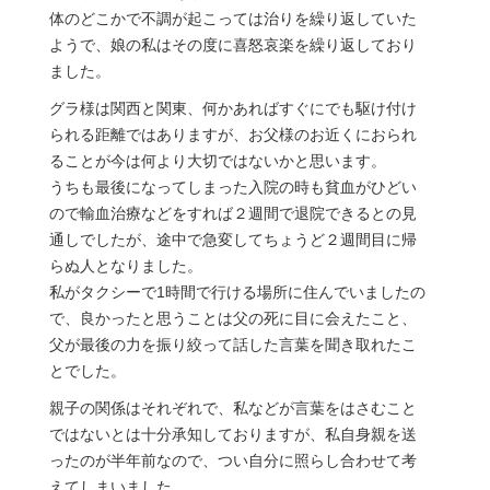
体のどこかで不調が起こっては治りを繰り返していた
ようで、娘の私はその度に喜怒哀楽を繰り返しており
ました。
グラ様は関西と関東、何かあればすぐにでも駆け付け
られる距離ではありますが、お父様のお近くにおられ
ることが今は何より大切ではないかと思います。
うちも最後になってしまった入院の時も貧血がひどい
ので輸血治療などをすれば２週間で退院できるとの見
通しでしたが、途中で急変してちょうど２週間目に帰
らぬ人となりました。
私がタクシーで1時間で行ける場所に住んでいましたの
で、良かったと思うことは父の死に目に会えたこと、
父が最後の力を振り絞って話した言葉を聞き取れたこ
とでした。
親子の関係はそれぞれで、私などが言葉をはさむこと
ではないとは十分承知しておりますが、私自身親を送
ったのが半年前なので、つい自分に照らし合わせて考
えてしまいました。