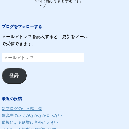
の引っ越しをする予定です。
このブロ ...
ブログをフォローする
メールアドレスを記入すると、更新をメール
で受信できます。
メ
ー
ル
登録
ア
ド
レ
最近の投稿
ス
新ブログの引っ越し先
散歩中の吠えがなかなか直らない
環境による影響は意外に大きい