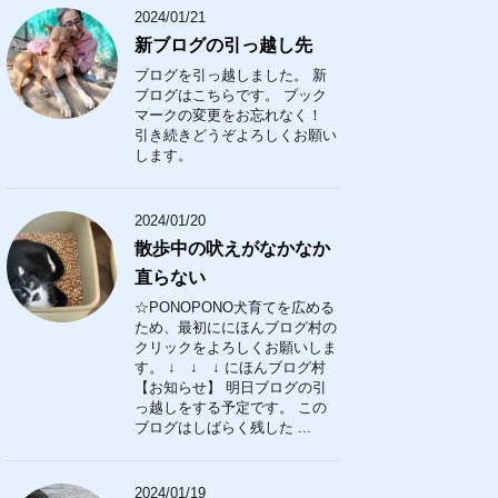
2024/01/21
新ブログの引っ越し先
ブログを引っ越しました。 新
ブログはこちらです。 ブック
マークの変更をお忘れなく！
引き続きどうぞよろしくお願い
します。
2024/01/20
散歩中の吠えがなかなか
直らない
☆PONOPONO犬育てを広める
ため、最初ににほんブログ村の
クリックをよろしくお願いしま
す。 ↓ ↓ ↓ にほんブログ村
【お知らせ】 明日ブログの引
っ越しをする予定です。 この
ブログはしばらく残した ...
2024/01/19