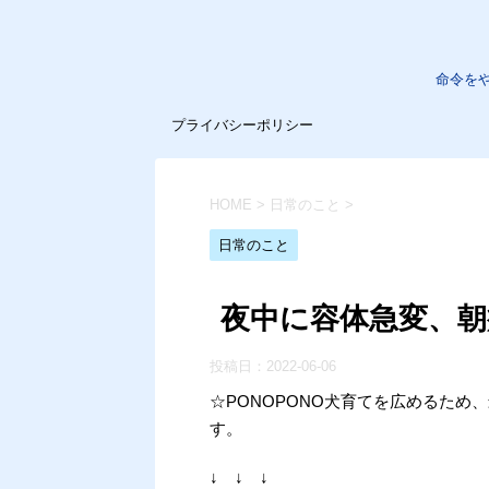
命令を
プライバシーポリシー
HOME
>
日常のこと
>
日常のこと
夜中に容体急変、朝
投稿日：
2022-06-06
☆PONOPONO犬育てを広めるた
す。
↓ ↓ ↓