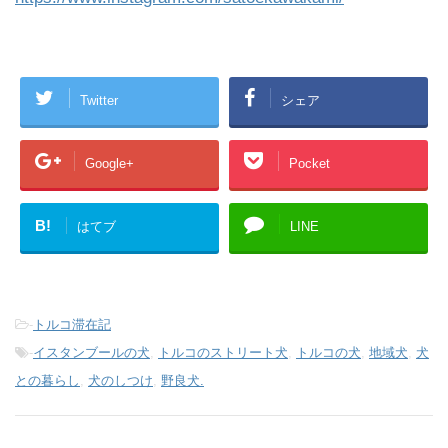
Twitter
シェア
Google+
Pocket
B!
はてブ
LINE
-
トルコ滞在記
-
イスタンブールの犬
,
トルコのストリート犬
,
トルコの犬
,
地域犬
,
犬
との暮らし
,
犬のしつけ
,
野良犬.