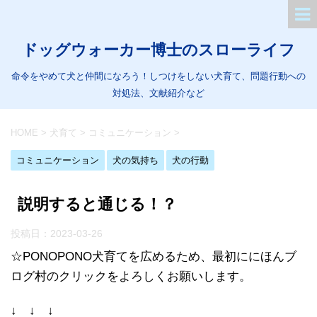
ドッグウォーカー博士のスローライフ
命令をやめて犬と仲間になろう！しつけをしない犬育て、問題行動への
対処法、文献紹介など
HOME
>
犬育て
>
コミュニケーション
>
コミュニケーション
犬の気持ち
犬の行動
説明すると通じる！？
投稿日：
2023-03-26
☆PONOPONO犬育てを広めるため、最初ににほんブ
ログ村のクリックをよろしくお願いします。
↓ ↓ ↓