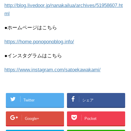
http://blog.livedoor.jp/nanakailua/archives/51958607.ht
ml
●ホームページはこちら
https://home.ponoponoblog.info/
●インスタグラムはこちら
https://www.instagram.com/satoekawakami/
Twitter
シェア
Google+
Pocket