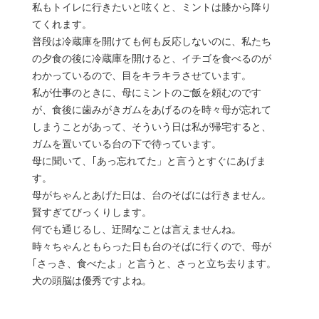
私もトイレに行きたいと呟くと、ミントは膝から降り
てくれます。
普段は冷蔵庫を開けても何も反応しないのに、私たち
の夕食の後に冷蔵庫を開けると、イチゴを食べるのが
わかっているので、目をキラキラさせています。
私が仕事のときに、母にミントのご飯を頼むのです
が、食後に歯みがきガムをあげるのを時々母が忘れて
しまうことがあって、そういう日は私が帰宅すると、
ガムを置いている台の下で待っています。
母に聞いて、｢あっ忘れてた」と言うとすぐにあげま
す。
母がちゃんとあげた日は、台のそばには行きません。
賢すぎてびっくりします。
何でも通じるし、迂闊なことは言えませんね。
時々ちゃんともらった日も台のそばに行くので、母が
｢さっき、食べたよ」と言うと、さっと立ち去ります。
犬の頭脳は優秀ですよね。