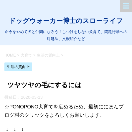
ドッグウォーカー博士のスローライフ
命令をやめて犬と仲間になろう！しつけをしない犬育て、問題行動への
対処法、文献紹介など
HOME
>
犬育て
>
生活の質向上
>
生活の質向上
ツヤツヤの毛にするには
投稿日：
2020-03-13
☆PONOPONO犬育てを広めるため、最初ににほんブ
ログ村のクリックをよろしくお願いします。
↓ ↓ ↓