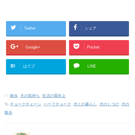
Twitter
シェア
Google+
Pocket
B!
はてブ
LINE
-
散歩
,
犬の気持ち
,
生活の質向上
-
チョークチェーン
,
ハーフチョーク
,
犬との暮らし
,
犬のしつけ
,
犬の
散歩