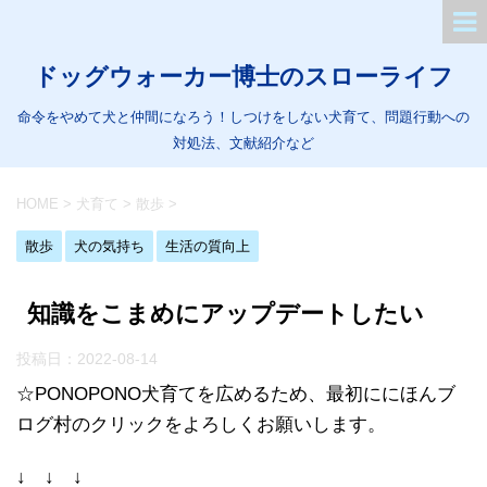
ドッグウォーカー博士のスローライフ
命令をやめて犬と仲間になろう！しつけをしない犬育て、問題行動への
対処法、文献紹介など
HOME
>
犬育て
>
散歩
>
散歩
犬の気持ち
生活の質向上
知識をこまめにアップデートしたい
投稿日：
2022-08-14
☆PONOPONO犬育てを広めるため、最初ににほんブ
ログ村のクリックをよろしくお願いします。
↓ ↓ ↓