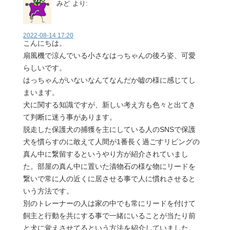
みど
より:
2022-08-14 17:20
こんにちは。
扇風機で涼んでいる小さなはっちゃんの後ろ姿、可愛
らしいです。
はっちゃんがいないなんてなんだか嘘の様に感じてし
まいます。
犬に関する知識ですが、新しい考え方も色々と出てき
て判断に迷う事があります。
脱走した保護犬の捕獲を主にしている人のSNSで保護
犬を慣らすのに敢えて人間が1番長く過ごすリビングの
真ん中に繋留するというやり方が紹介されていまし
た。部屋の真ん中に置いた漬物石の様な物にリードを
繋いで常に人の近くに居させる事で人に慣れさせると
いう方法です。
別のトレーナーの人は家の中でも常にリードを付けて
飼主と行動を共にする事で一緒にいることが当たり前
と犬に覚えさせてるという方法を紹介していました。