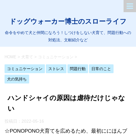
ドッグウォーカー博士のスローライフ
命令をやめて犬と仲間になろう！しつけをしない犬育て、問題行動への
対処法、文献紹介など
HOME
>
犬育て
>
コミュニケーション
>
コミュニケーション
ストレス
問題行動
日常のこと
犬の気持ち
ハンドシャイの原因は虐待だけじゃな
い
投稿日：
2022-05-16
☆PONOPONO犬育てを広めるため、最初ににほんブ