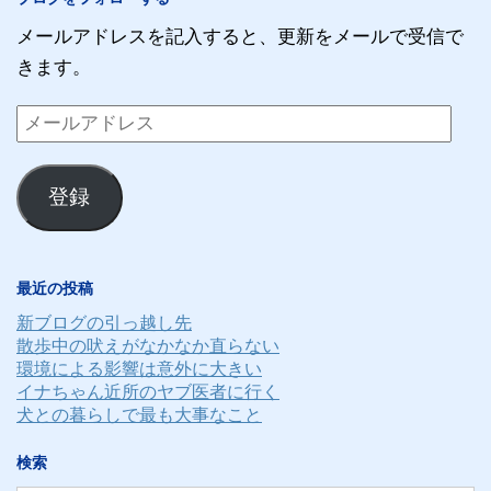
メールアドレスを記入すると、更新をメールで受信で
きます。
メ
ー
ル
登録
ア
ド
レ
最近の投稿
ス
新ブログの引っ越し先
散歩中の吠えがなかなか直らない
環境による影響は意外に大きい
イナちゃん近所のヤブ医者に行く
犬との暮らしで最も大事なこと
検索