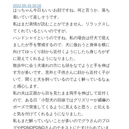
2022-05-16 20:16
はっちゃん今日もいいお顔ですね。何と言うか、落ち
着いていて楽しそうです。
私はまだ表情が読むことができません。リラックスし
てくれているといいのですが。
ハンドシャイというのですね。私の場合は仔犬で迎え
ましたが手を警戒するので、犬に倣おうと身体を横に
向けてゆっくり顔から近付くようにしたら身じろがず
に迎えてくれるようになりました。
散歩中に会う犬連れの方にも頭をなでようと手を伸ば
す方が多いです。意外と子供さんに顔から近付く子が
いて、聞くと犬を飼っているのでよく解っているなぁ
と感心します。
私の夫は正面から目を見たまま両手を伸ばして近付く
ので、ある日「小型犬の目線ではグリズリーが威嚇の
ポーズで突進してくるように見えると思う」と伝える
と気を付けてくれるようになりました。
私もまだ解っていないことが多いのでグラさんのブロ
グやPONOPONOさんのテキストにたすけられていま