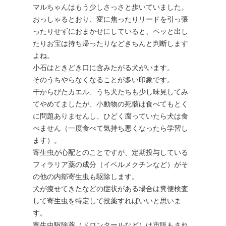
マルちゃんはもう少しさっさと歩いていました。
おっしゃるとおり、変に焦ったりリードを引っ張
ったりせずにおまかせにしていると、ペッと出し
たりお宝は持ち帰ったりなどきちんと判断します
よね。
小石はときどき口に含みたがる犬がいます。
そのうちやらなくなることが多い印象です。
干からびたカエル、うち犬たちも少し味見してみ
てやめてましたが、小動物の死骸は食べてもとく
に問題ありませんし、ひどく腐っていたら犬は食
べません（一度食べて気持ち悪くなったら学習し
ます）。
寄生虫が心配とのことですが、定期投与している
フィラリア薬の成分（イベルメクチンなど）がそ
の他の内部寄生虫も駆除します。
犬が痩せてきたなどの症状がある場合は糞便検査
して寄生虫を特定して投薬すればいいと思いま
す。
寄生虫駆除薬（ドロンタールなど）は市販もされ