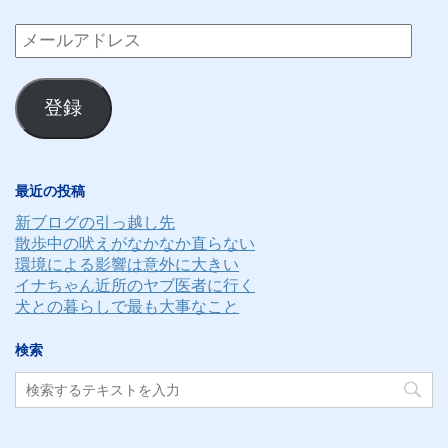
メ
ー
ル
登録
ア
ド
レ
最近の投稿
ス
新ブログの引っ越し先
散歩中の吠えがなかなか直らない
環境による影響は意外に大きい
イナちゃん近所のヤブ医者に行く
犬との暮らしで最も大事なこと
検索