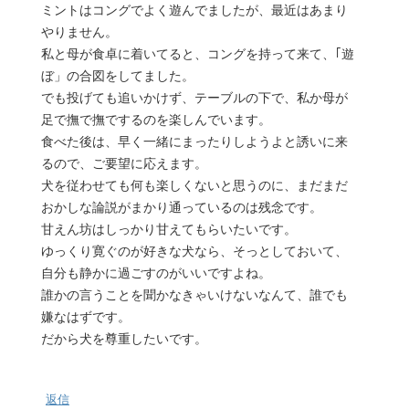
ミントはコングでよく遊んでましたが、最近はあまり
やりません。
私と母が食卓に着いてると、コングを持って来て、｢遊
ぼ」の合図をしてました。
でも投げても追いかけず、テーブルの下で、私か母が
足で撫で撫でするのを楽しんでいます。
食べた後は、早く一緒にまったりしようよと誘いに来
るので、ご要望に応えます。
犬を従わせても何も楽しくないと思うのに、まだまだ
おかしな論説がまかり通っているのは残念です。
甘えん坊はしっかり甘えてもらいたいです。
ゆっくり寛ぐのが好きな犬なら、そっとしておいて、
自分も静かに過ごすのがいいですよね。
誰かの言うことを聞かなきゃいけないなんて、誰でも
嫌なはずです。
だから犬を尊重したいです。
返信