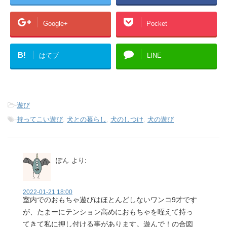
Google+
Pocket
B!
はてブ
LINE
-
遊び
-
持ってこい遊び
,
犬との暮らし
,
犬のしつけ
,
犬の遊び
ぽん
より:
2022-01-21 18:00
室内でのおもちゃ遊びはほとんどしないワンコ9才です
が、たまーにテンション高めにおもちゃを咥えて持っ
てきて私に押し付ける事があります。遊んで！の合図