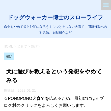
ドッグウォーカー博士のスローライフ
命令をやめて犬と仲間になろう！しつけをしない犬育て、問題行動への
対処法、文献紹介など
HOME
>
犬育て
>
遊び
>
遊び
犬に遊びを教えるという発想をやめて
みる
投稿日：
2022-01-21
☆PONOPONO犬育てを広めるため、最初ににほんブ
ログ村のクリックをよろしくお願いします。