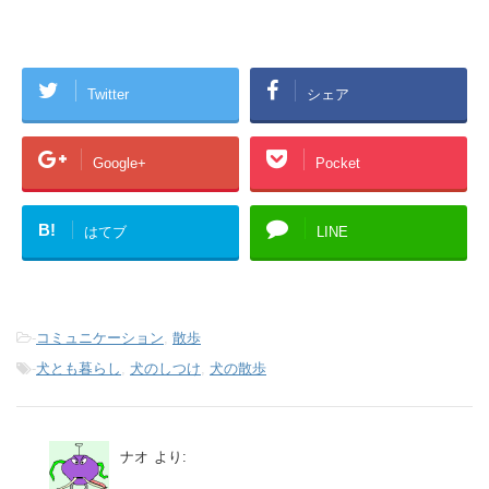
Twitter
シェア
Google+
Pocket
B!
はてブ
LINE
-
コミュニケーション
,
散歩
-
犬とも暮らし
,
犬のしつけ
,
犬の散歩
ナオ
より: