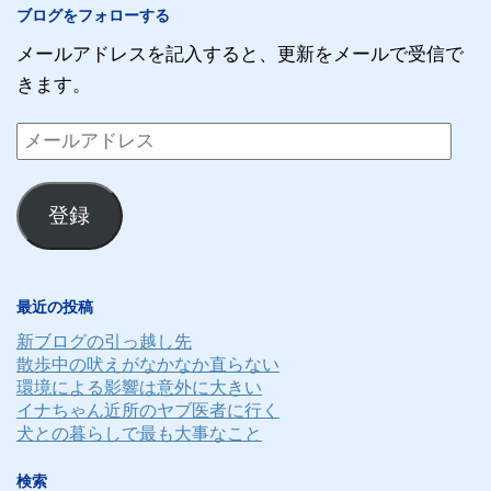
ブログをフォローする
メールアドレスを記入すると、更新をメールで受信で
きます。
メ
ー
ル
登録
ア
ド
レ
最近の投稿
ス
新ブログの引っ越し先
散歩中の吠えがなかなか直らない
環境による影響は意外に大きい
イナちゃん近所のヤブ医者に行く
犬との暮らしで最も大事なこと
検索