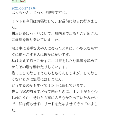
2021-06-27 17:04
はっちゃん、じっくり観察ですね。
ミントも今日はお寝坊して、お昼前に散歩に行きまし
た。
川沿いをゆっくり歩いて、町内まで戻るとご近所さん
に愛想を振り撒いていました。
散歩中に苦手な犬や人に会ったときに、小型犬ならす
ぐに抱っこする人は確かに多いです。
私はあえて抱っこせずに、回避をしたり興奮を鎮めて
からその場を離れたりしています。
抱っこして欲しそうならもちろんしますが、して欲し
くないときに無理にはしません。
どうするのかもすべてミントに任せています。
先日も家の前まで戻って来たときに、ミントがもう少
し歩こうか、それとも家に入ろうか迷っていたみたい
で、私は何もせずにリードをたゆませて待っていまし
た。