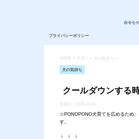
命令を
プライバシーポリシー
HOME
>
犬育て
>
犬の気持ち
>
犬の気持ち
クールダウンする
投稿日：
2020-10-04
☆PONOPONO犬育てを広めるた
す。
↓ ↓ ↓