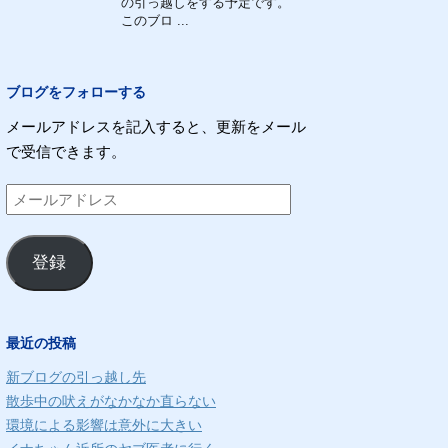
の引っ越しをする予定です。
このブロ ...
ブログをフォローする
メールアドレスを記入すると、更新をメール
で受信できます。
メ
ー
ル
登録
ア
ド
レ
最近の投稿
ス
新ブログの引っ越し先
散歩中の吠えがなかなか直らない
環境による影響は意外に大きい