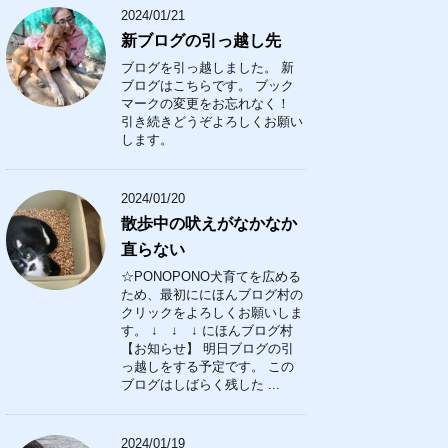
2024/01/21
新ブログの引っ越し先
ブログを引っ越しました。 新
ブログはこちらです。 ブック
マークの変更をお忘れなく！
引き続きどうぞよろしくお願い
します。
2024/01/20
散歩中の吠えがなかなか
直らない
☆PONOPONO犬育てを広める
ため、最初ににほんブログ村の
クリックをよろしくお願いしま
す。 ↓ ↓ ↓ にほんブログ村
【お知らせ】 明日ブログの引
っ越しをする予定です。 この
ブログはしばらく残した ...
2024/01/19